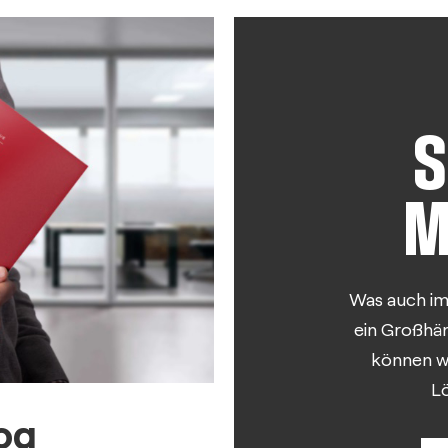
S
M
Was auch im
ein Großhän
können wir
L
og