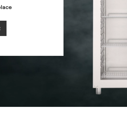
place
E