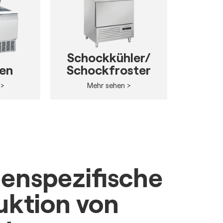
Schockkühler/
ten
Schockfroster
 >
Mehr sehen >
enspezifische
uktion von