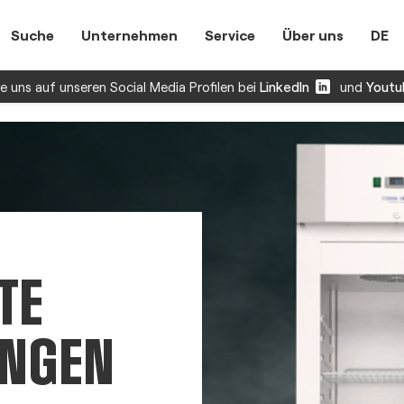
Suche
Unternehmen
Service
Über uns
DE
 uns auf unseren Social Media Profilen bei
LinkedIn
und
Youtu
TE
UNGEN