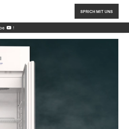
SPRICH MIT UNS
be
!