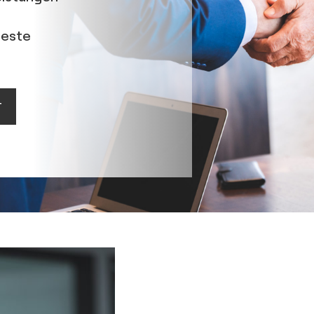
ueste
T