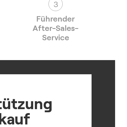
3
Führender
After-Sales-
Service
tützung
rkauf