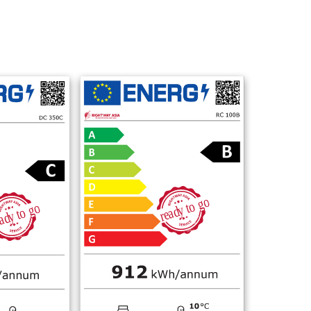
y to go
y to go
d
rea
d
ea