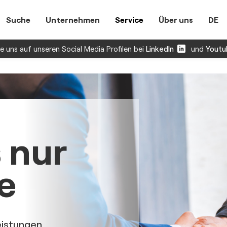
Suche
Unternehmen
Service
Über uns
DE
 uns auf unseren Social Media Profilen bei
LinkedIn
und
Youtu
 nur
e
eistungen