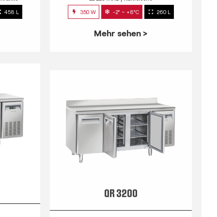
458 L
350 W
-2° ~ +8°C
260 L
Mehr sehen >
QR 3200
e
EDELSTAHL
Kühltische