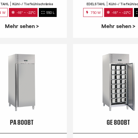
STAHL
Kühl-/ Tiefkühlschränke
EDELSTAHL
Kühl-/ Tiefkühls
4 W
-18° ~ -22°C
550 L
750 W
-18° ~ -22°C
Mehr sehen >
Mehr sehen >
PA 800BT
GE 800BT