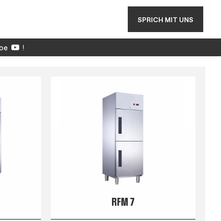
SPRICH MIT UNS
be
!
RFM 7