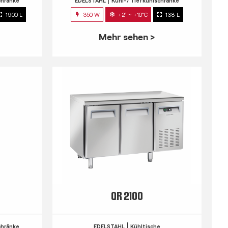
chränke
EDELSTAHL
Kühl-/ Tiefkühlschränke
1900 L
350 W
+2° ~ +10°C
138 L
Mehr sehen >
QR 2100
chränke
EDELSTAHL
Kühltische