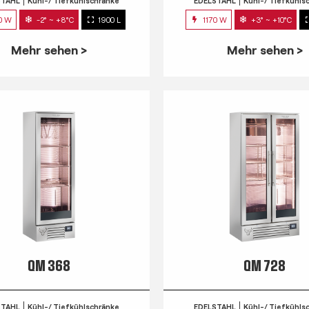
STAHL
Kühl-/ Tiefkühlschränke
EDELSTAHL
Kühl-/ Tiefkühls
20 W
-2° ~ +8°C
1900 L
1170 W
+3° ~ +10°C
Mehr sehen >
Mehr sehen >
QM 368
QM 728
STAHL
Kühl-/ Tiefkühlschränke
EDELSTAHL
Kühl-/ Tiefkühls