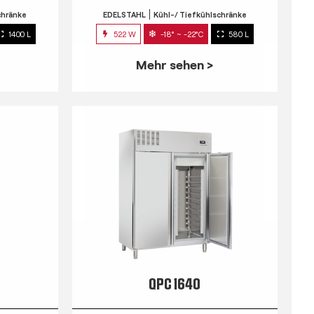
chränke
EDELSTAHL
Kühl-/ Tiefkühlschränke
1400 L
522 W
-18° ~ -22°C
580 L
Mehr sehen >
QPC 1640