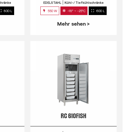
chränke
EDELSTAHL
Kühl-/ Tiefkühlschränke
800 L
550 W
-18° ~ -25°C
600 L
Mehr sehen >
RC 610FISH