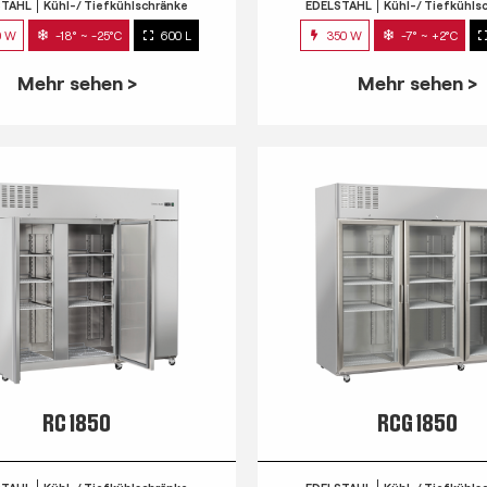
STAHL
Kühl-/ Tiefkühlschränke
EDELSTAHL
Kühl-/ Tiefkühls
0 W
-18° ~ -25°C
600 L
350 W
-7° ~ +2°C
Mehr sehen >
Mehr sehen >
RC 1850
RCG 1850