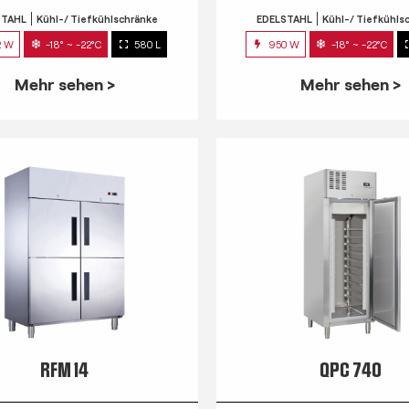
STAHL
Kühl-/ Tiefkühlschränke
EDELSTAHL
Kühl-/ Tiefkühls
2 W
-18° ~ -22°C
580 L
950 W
-18° ~ -22°C
Mehr sehen >
Mehr sehen >
RFM 14
QPC 740