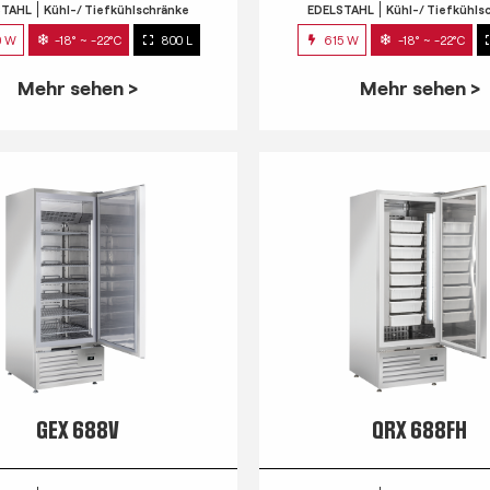
STAHL
Kühl-/ Tiefkühlschränke
EDELSTAHL
Kühl-/ Tiefkühls
0 W
-18° ~ -22°C
800 L
615 W
-18° ~ -22°C
Mehr sehen >
Mehr sehen >
GEX 688V
QRX 688FH