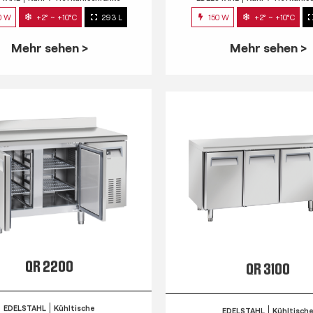
0 W
+2° ~ +10°C
293 L
150 W
+2° ~ +10°C
Mehr sehen >
Mehr sehen >
QR 2200
QR 3100
EDELSTAHL
Kühltische
EDELSTAHL
Kühltisch