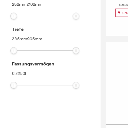
282
mm
2102
mm
EDEL
95
Tiefe
335
mm
995
mm
Fassungsvermögen
0
l
2250
l