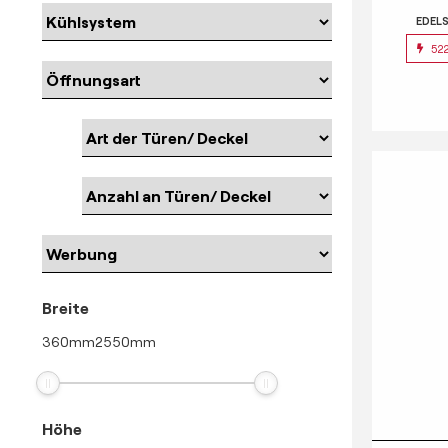
EDEL
52
Breite
360
mm
2550
mm
Höhe