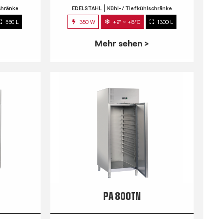
chränke
EDELSTAHL
Kühl-/ Tiefkühlschränke
550 L
350 W
+2° ~ +8°C
1300 L
Mehr sehen >
PA 800TN