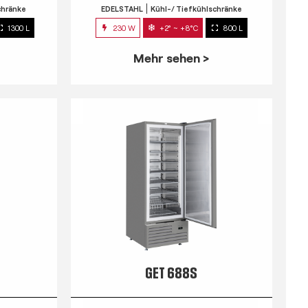
chränke
EDELSTAHL
Kühl-/ Tiefkühlschränke
1300 L
230 W
+2° ~ +8°C
800 L
Mehr sehen >
GET 688S