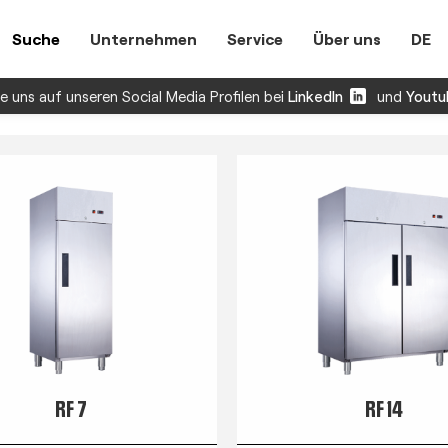
Suche
Unternehmen
Service
Über uns
DE
 uns auf unseren Social Media Profilen bei
LinkedIn
und
Youtu
RF 7
RF 14