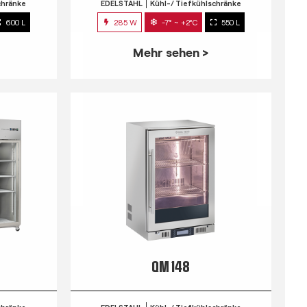
chränke
EDELSTAHL
Kühl-/ Tiefkühlschränke
600 L
285 W
-7° ~ +2°C
550 L
Mehr sehen >
QM 148