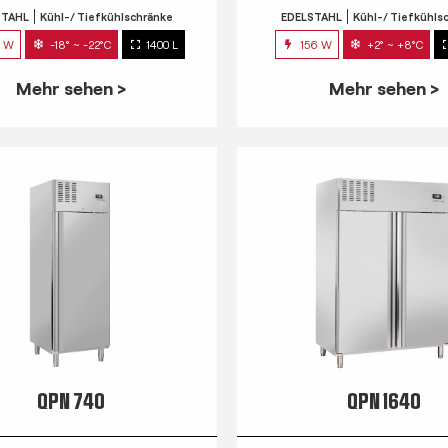
STAHL
Kühl-/ Tiefkühlschränke
EDELSTAHL
Kühl-/ Tiefkühls
0 W
-18° ~ -22°C
1400 L
156 W
+2° ~ +8°C
Mehr sehen >
Mehr sehen >
QPN 740
QPN 1640