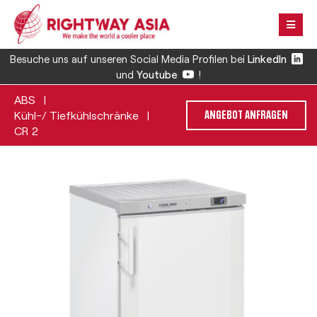
Besuche uns auf unseren Social Media Profilen bei
LinkedIn
und
Youtube
!
ABS
|
Kühl-/ Tiefkühlschränke
|
ANGEBOT ANFRAGEN
CR 2