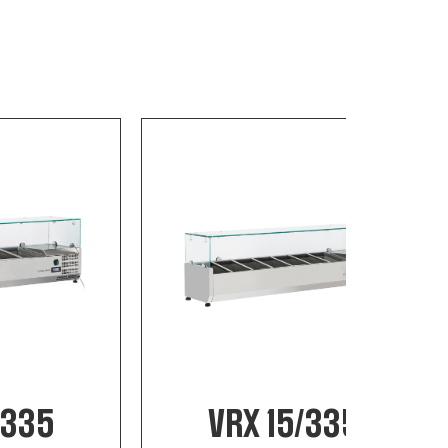
/335
VRX 15/335