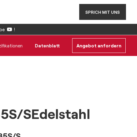
SPRICH MIT UNS
be
!
ifikationen
Datenblatt
Angebot anfordern
5S/SEdelstahl
35S/S