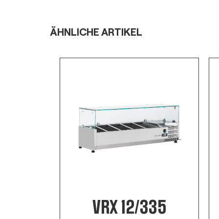
ÄHNLICHE ARTIKEL
335
VRX 12/335