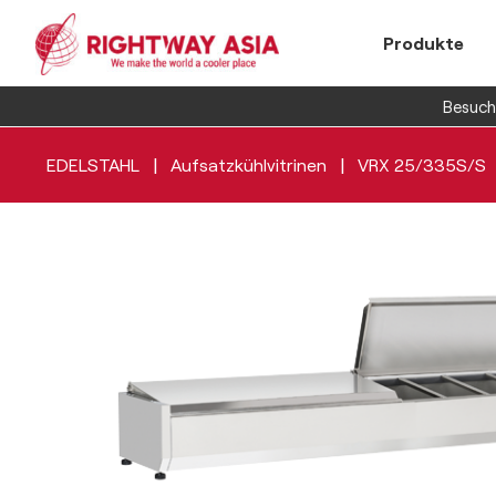
Produkte
Besuche
|
|
EDELSTAHL
Aufsatzkühlvitrinen
VRX 25/335S/S