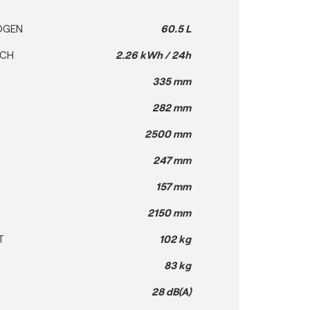
ÖGEN
60.5 L
UCH
2.26 kWh / 24h
335 mm
282 mm
2500 mm
247 mm
157 mm
2150 mm
T
102 kg
83 kg
28 dB(A)