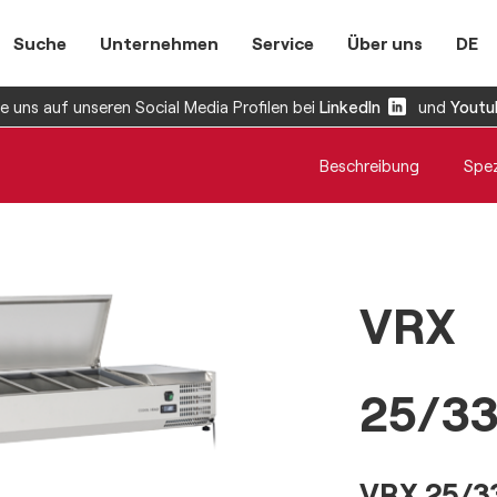
Suche
Unternehmen
Service
Über uns
DE
 uns auf unseren Social Media Profilen bei
LinkedIn
und
Youtu
Beschreibung
Spez
VRX
25/33
VRX 25/3