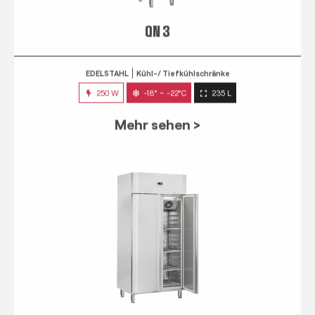
QN 3
EDELSTAHL
Kühl-/ Tiefkühlschränke
250 W
-18° ~ -22°C
235 L
Mehr sehen >