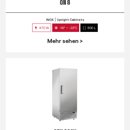
QN 8
INOX
Upright Cabinets
470 W
-18° ~ -22°C
800 L
Mehr sehen >