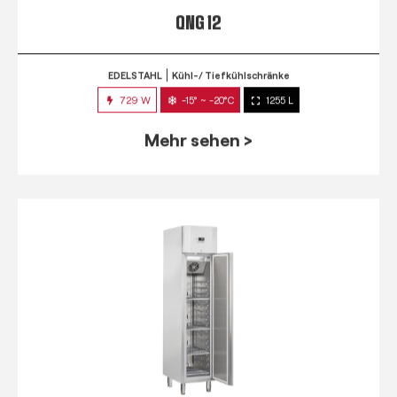
QNG 12
EDELSTAHL
Kühl-/ Tiefkühlschränke
729 W
-15° ~ -20°C
1255 L
Mehr sehen >