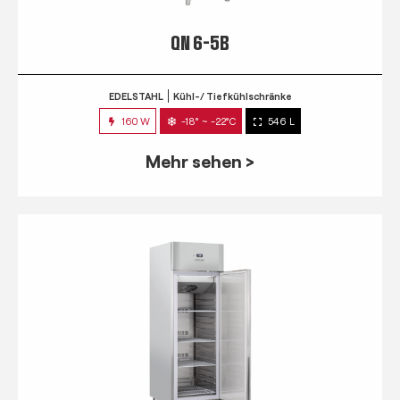
QN 6-5B
EDELSTAHL
Kühl-/ Tiefkühlschränke
160 W
-18° ~ -22°C
546 L
Mehr sehen >