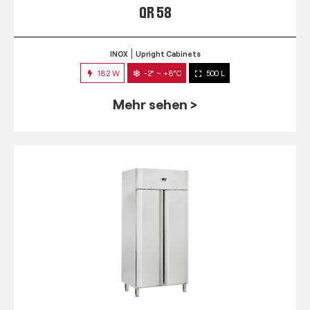
QR 58
INOX
Upright Cabinets
182 W
-2° ~ +8°C
500 L
Mehr sehen >