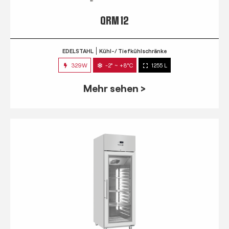
QRM 12
EDELSTAHL
Kühl-/ Tiefkühlschränke
329W
-2° ~ +8°C
1255 L
Mehr sehen >