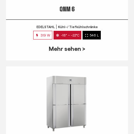
QNM 6
EDELSTAHL
Kühl-/ Tiefkühlschränke
319 W
-18° ~ -22°C
546 L
Mehr sehen >