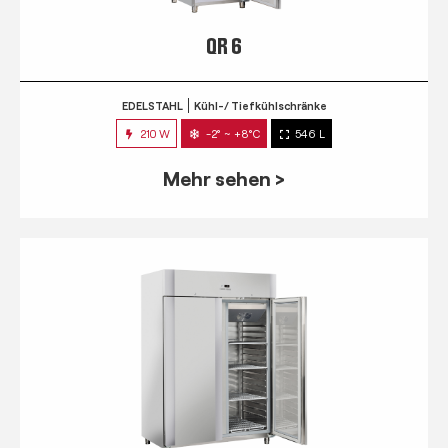
QR 6
EDELSTAHL
Kühl-/ Tiefkühlschränke
210 W
-2° ~ +8°C
546 L
Mehr sehen >