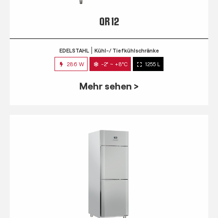
QR 12
EDELSTAHL
Kühl-/ Tiefkühlschränke
286 W
-2° ~ +8°C
1255 L
Mehr sehen >