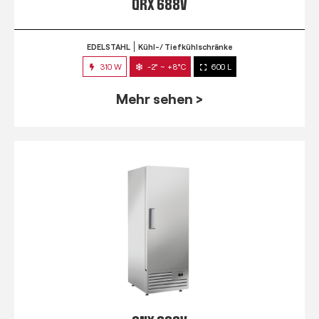
QRX 688V
EDELSTAHL
Kühl-/ Tiefkühlschränke
310 W
-2° ~ +8°C
600 L
Mehr sehen >