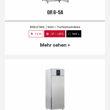
QR 6-5A
EDELSTAHL
Kühl-/ Tiefkühlschränke
73 W
-2° ~ +8°C
546 L
Mehr sehen >