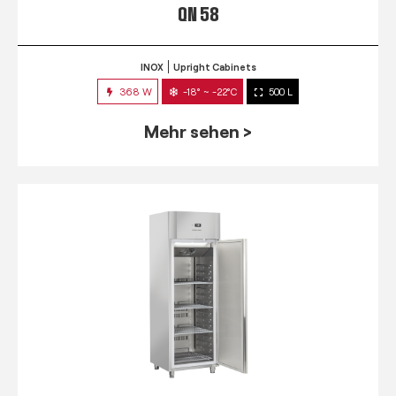
QN 58
INOX
Upright Cabinets
368 W
-18° ~ -22°C
500 L
Mehr sehen >