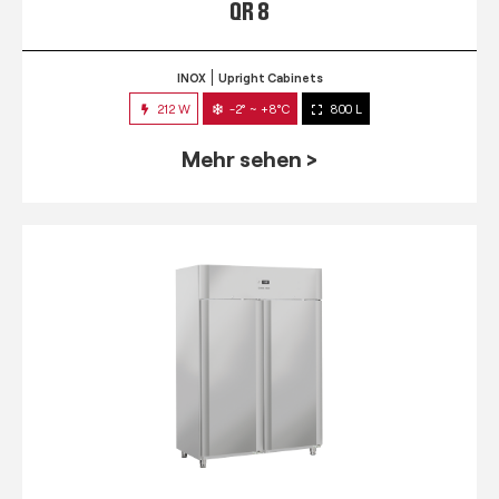
QR 8
INOX
Upright Cabinets
212 W
-2° ~ +8°C
800 L
Mehr sehen >