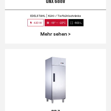
QNX 688V
EDELSTAHL
Kühl-/ Tiefkühlschränke
420 W
-18° ~ -22°C
600 L
Mehr sehen >