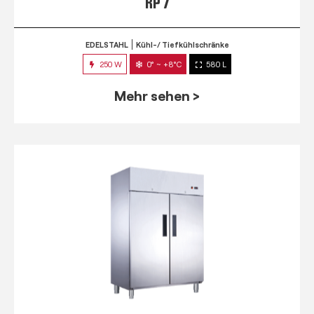
RP 7
EDELSTAHL
Kühl-/ Tiefkühlschränke
250 W
0° ~ +8°C
580 L
Mehr sehen >