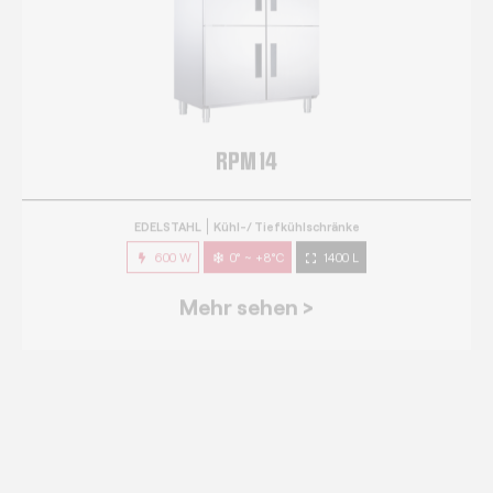
EDELSTAHL
Kühl-/ Tiefkühlschränke
600 W
0° ~ +8°C
1400 L
Mehr sehen >
RPG 7