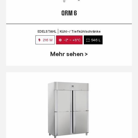
QRM 6
EDELSTAHL
Kühl-/ Tiefkühlschränke
216 W
-2° ~ +8°C
546 L
Mehr sehen >