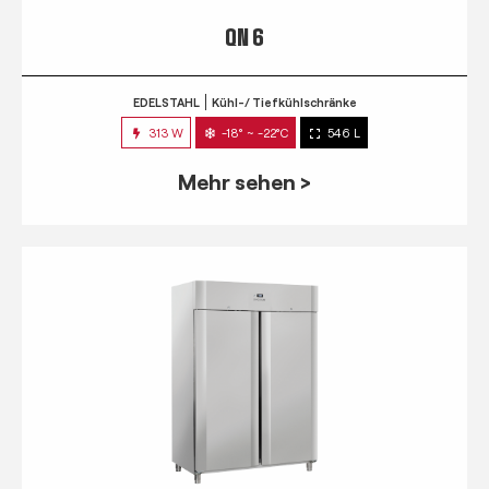
QN 6
EDELSTAHL
Kühl-/ Tiefkühlschränke
313 W
-18° ~ -22°C
546 L
Mehr sehen >