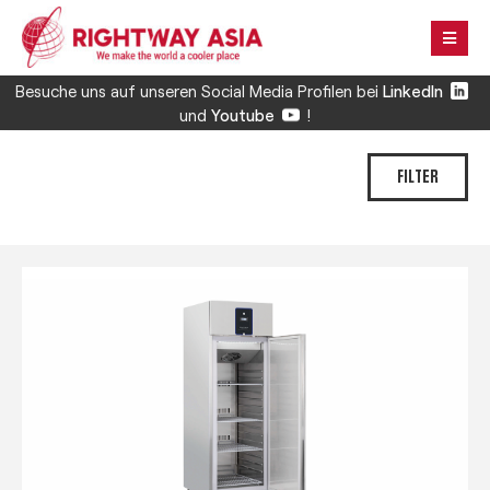
Besuche uns auf unseren Social Media Profilen bei
LinkedIn
und
Youtube
!
FILTER