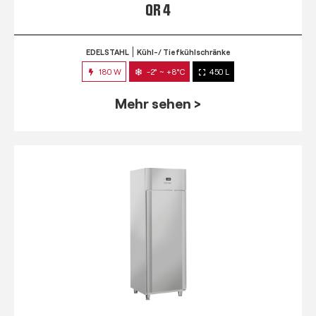
QR 4
EDELSTAHL
Kühl-/ Tiefkühlschränke
180 W
-2° ~ +8°C
450 L
Mehr sehen >