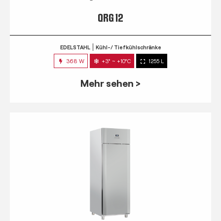
QRG 12
EDELSTAHL
Kühl-/ Tiefkühlschränke
368 W
+3° ~ +10°C
1255 L
Mehr sehen >