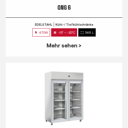
QNG 6
EDELSTAHL
Kühl-/ Tiefkühlschränke
470W
-15° ~ -20°C
546 L
Mehr sehen >