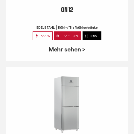
QN 12
EDELSTAHL
Kühl-/ Tiefkühlschränke
733 W
-18° ~ -22°C
1255 L
Mehr sehen >