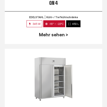
QN 4
EDELSTAHL
Kühl-/ Tiefkühlschränke
345 W
-18° ~ -22°C
450 L
Mehr sehen >