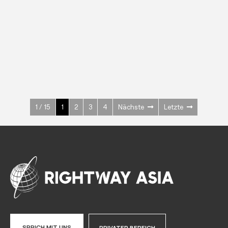
EDELSTAHL
Kühl-/ Tiefkühlschränke
600 W
+3° ~ +10°C
1400 L
Mehr sehen >
1 / 15
1
2
3
4
Nächste
Letzte
SPRICH MIT UNS
PRIVATER BEREICH