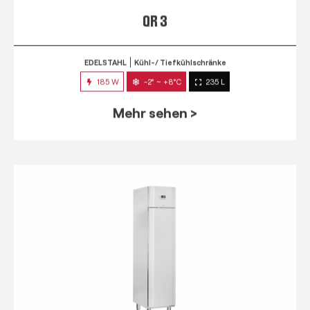
QR 3
EDELSTAHL
Kühl-/ Tiefkühlschränke
185 W
-2° ~ +8°C
235 L
Mehr sehen >