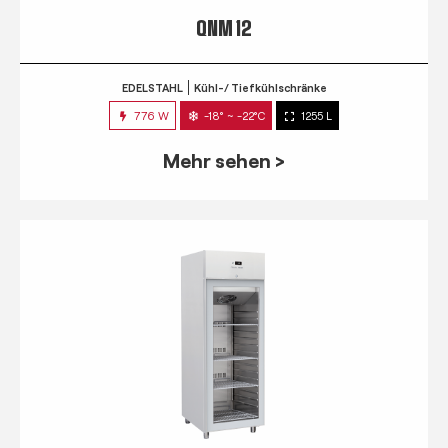
QNM 12
EDELSTAHL
Kühl-/ Tiefkühlschränke
776 W
-18° ~ -22°C
1255 L
Mehr sehen >