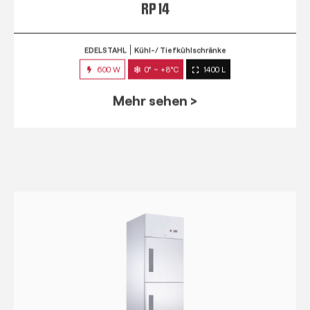
RP 14
EDELSTAHL
Kühl-/ Tiefkühlschränke
600 W
0° ~ +8°C
1400 L
Mehr sehen >
RPM 7