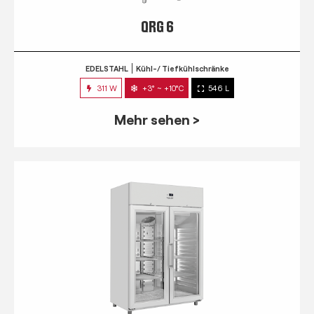
QRG 6
EDELSTAHL
Kühl-/ Tiefkühlschränke
311 W
+3° ~ +10°C
546 L
Mehr sehen >