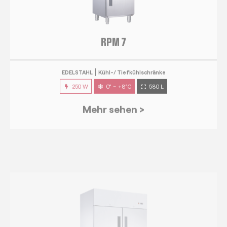
EDELSTAHL
Kühl-/ Tiefkühlschränke
250 W
0° ~ +8°C
580 L
Mehr sehen >
RPM 14