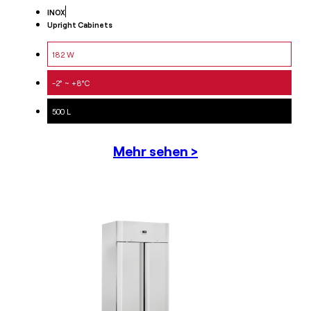
INOX
Upright Cabinets
182 W
-2° ~ +8°C
500 L
Mehr sehen >