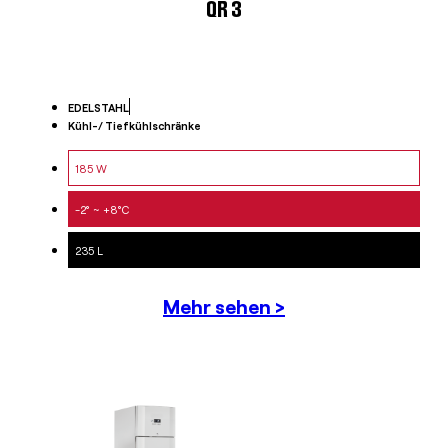
QR 3
EDELSTAHL
Kühl-/ Tiefkühlschränke
185 W
-2° ~ +8°C
235 L
Mehr sehen >