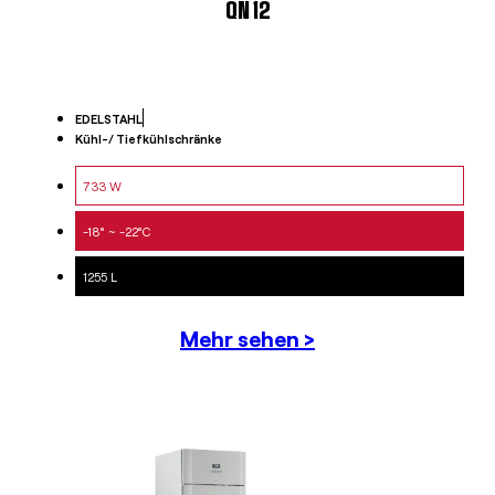
QN 12
EDELSTAHL
Kühl-/ Tiefkühlschränke
733 W
-18° ~ -22°C
1255 L
Mehr sehen >