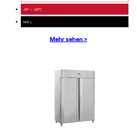
-18° ~ -22°C
546 L
Mehr sehen >