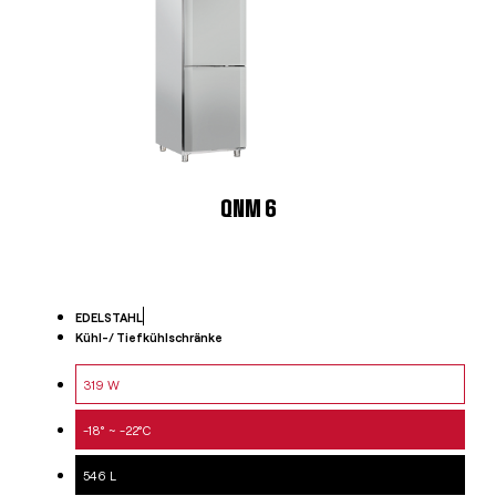
QNM 6
EDELSTAHL
Kühl-/ Tiefkühlschränke
319 W
-18° ~ -22°C
546 L