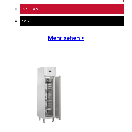
-15° ~ -20°C
1255 L
Mehr sehen >