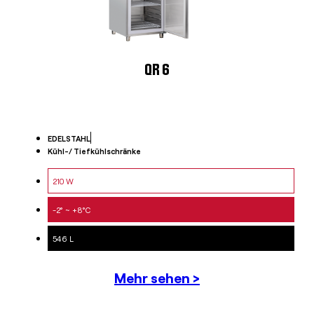
QR 6
EDELSTAHL
Kühl-/ Tiefkühlschränke
210 W
-2° ~ +8°C
546 L
Mehr sehen >