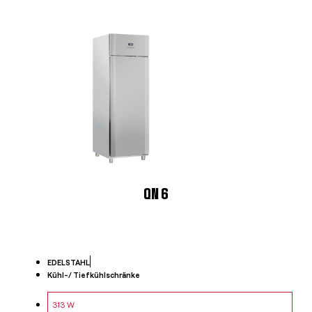
QN 6
EDELSTAHL
Kühl-/ Tiefkühlschränke
313 W