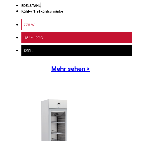
EDELSTAHL
Kühl-/ Tiefkühlschränke
776 W
-18° ~ -22°C
1255 L
Mehr sehen >