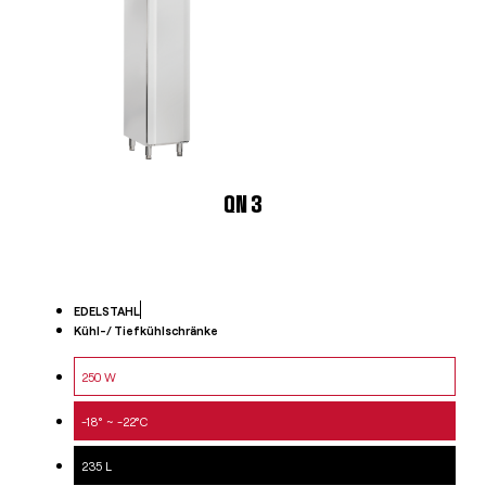
QN 3
EDELSTAHL
Kühl-/ Tiefkühlschränke
250 W
-18° ~ -22°C
235 L