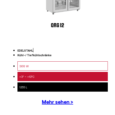
QRG 12
EDELSTAHL
Kühl-/ Tiefkühlschränke
368 W
+3° ~ +10°C
1255 L
Mehr sehen >