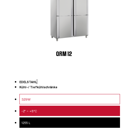
QRM 12
EDELSTAHL
Kühl-/ Tiefkühlschränke
329W
-2° ~ +8°C
1255 L