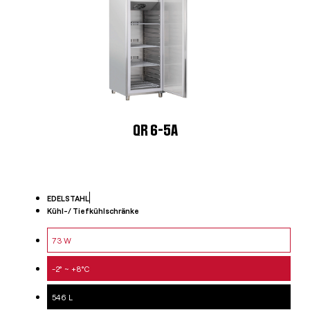
QR 6-5A
EDELSTAHL
Kühl-/ Tiefkühlschränke
73 W
-2° ~ +8°C
546 L