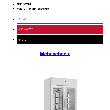
EDELSTAHL
Kühl-/ Tiefkühlschränke
311 W
+3° ~ +10°C
546 L
Mehr sehen >