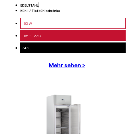
EDELSTAHL
Kühl-/ Tiefkühlschränke
160 W
-18° ~ -22°C
546 L
Mehr sehen >