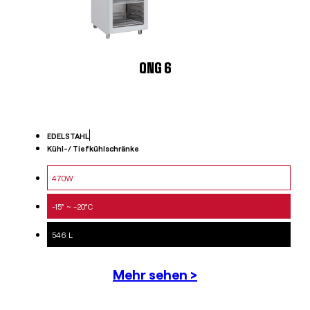
QNG 6
EDELSTAHL
Kühl-/ Tiefkühlschränke
470W
-15° ~ -20°C
546 L
Mehr sehen >