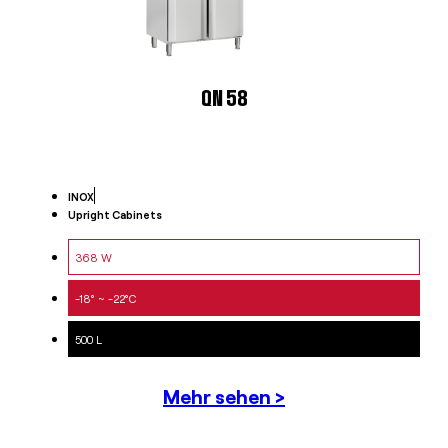
QN 58
INOX
Upright Cabinets
368 W
-18° ~ -22°C
500 L
Mehr sehen >