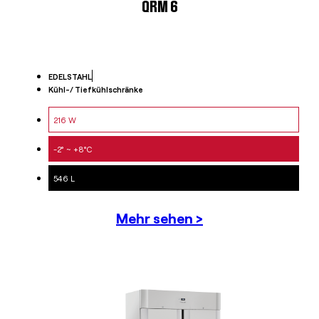
QRM 6
EDELSTAHL
Kühl-/ Tiefkühlschränke
216 W
-2° ~ +8°C
546 L
Mehr sehen >