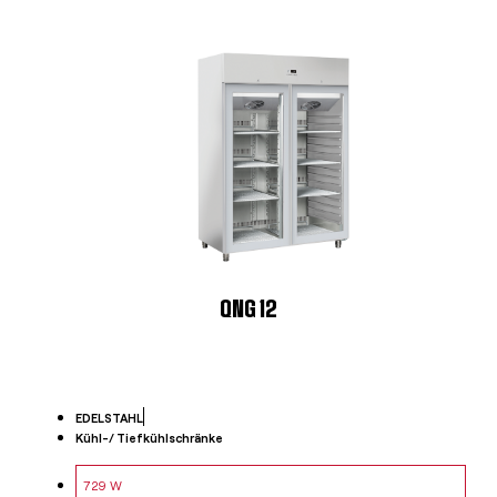
QNG 12
EDELSTAHL
Kühl-/ Tiefkühlschränke
729 W