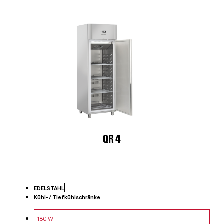
QR 4
EDELSTAHL
Kühl-/ Tiefkühlschränke
180 W