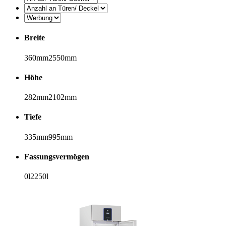
Breite
360
mm
2550
mm
Höhe
282
mm
2102
mm
Tiefe
335
mm
995
mm
Fassungsvermögen
0
l
2250
l