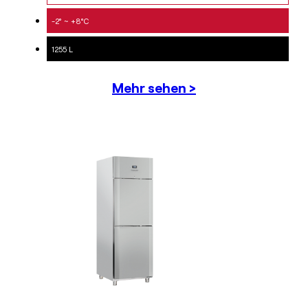
-2° ~ +8°C
1255 L
Mehr sehen >