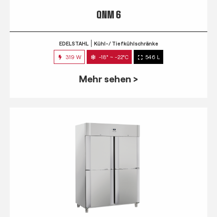
QNM 6
EDELSTAHL
Kühl-/ Tiefkühlschränke
319 W
-18° ~ -22°C
546 L
Mehr sehen >