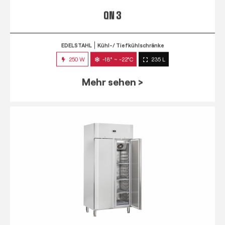
QN 3
EDELSTAHL
Kühl-/ Tiefkühlschränke
250 W
-18° ~ -22°C
235 L
Mehr sehen >