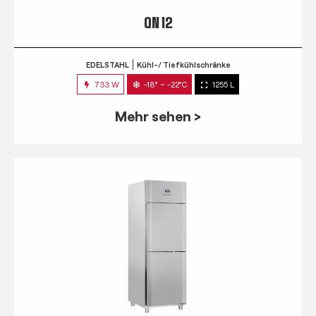
QN 12
EDELSTAHL
Kühl-/ Tiefkühlschränke
733 W
-18° ~ -22°C
1255 L
Mehr sehen >