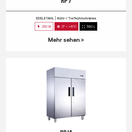
RP 7
EDELSTAHL
Kühl-/ Tiefkühlschränke
250 W
0° ~ +8°C
580 L
Mehr sehen >