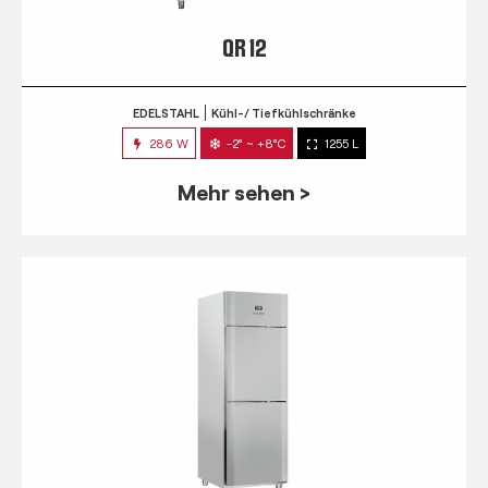
QR 12
EDELSTAHL
Kühl-/ Tiefkühlschränke
286 W
-2° ~ +8°C
1255 L
Mehr sehen >