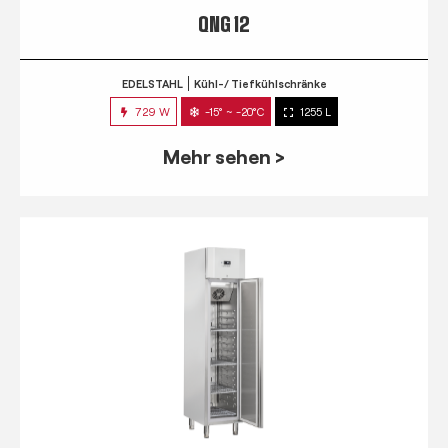
QNG 12
EDELSTAHL
Kühl-/ Tiefkühlschränke
729 W
-15° ~ -20°C
1255 L
Mehr sehen >