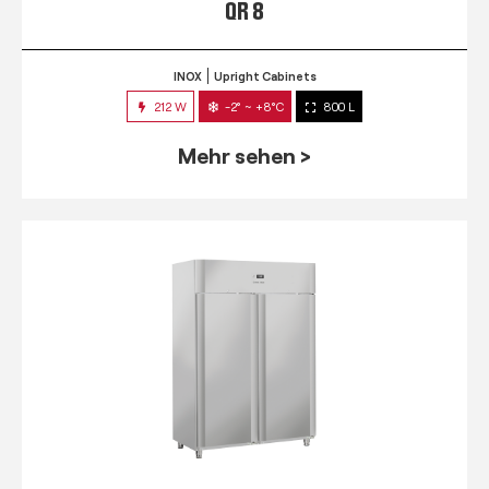
QR 8
INOX
Upright Cabinets
212 W
-2° ~ +8°C
800 L
Mehr sehen >