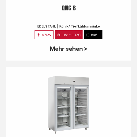
QNG 6
EDELSTAHL
Kühl-/ Tiefkühlschränke
470W
-15° ~ -20°C
546 L
Mehr sehen >