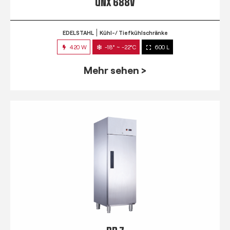
QNX 688V
EDELSTAHL
Kühl-/ Tiefkühlschränke
420 W
-18° ~ -22°C
600 L
Mehr sehen >