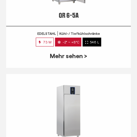
QR 6-5A
EDELSTAHL
Kühl-/ Tiefkühlschränke
73 W
-2° ~ +8°C
546 L
Mehr sehen >