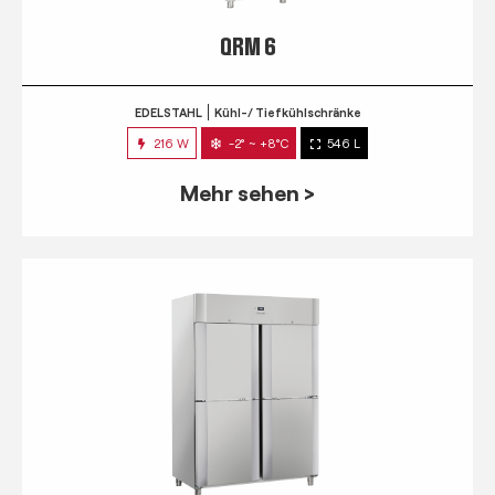
QRM 6
EDELSTAHL
Kühl-/ Tiefkühlschränke
216 W
-2° ~ +8°C
546 L
Mehr sehen >