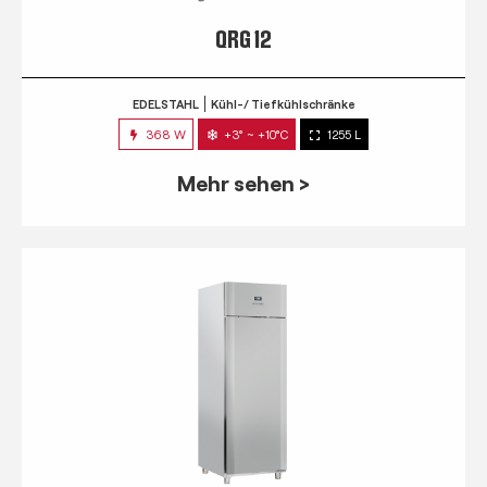
QRG 12
EDELSTAHL
Kühl-/ Tiefkühlschränke
368 W
+3° ~ +10°C
1255 L
Mehr sehen >