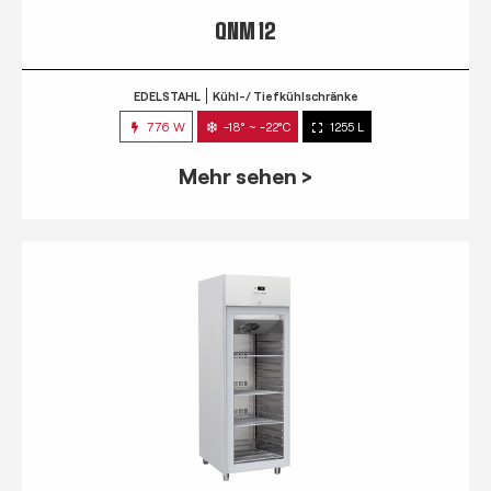
QNM 12
EDELSTAHL
Kühl-/ Tiefkühlschränke
776 W
-18° ~ -22°C
1255 L
Mehr sehen >