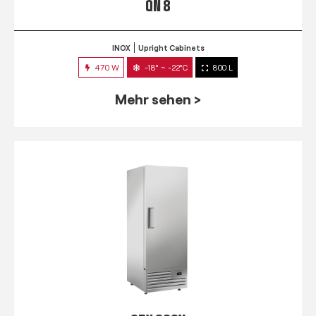
QN 8
INOX
Upright Cabinets
470 W
-18° ~ -22°C
800 L
Mehr sehen >