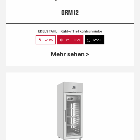
QRM 12
EDELSTAHL
Kühl-/ Tiefkühlschränke
329W
-2° ~ +8°C
1255 L
Mehr sehen >