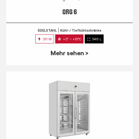
QRG 6
EDELSTAHL
Kühl-/ Tiefkühlschränke
311 W
+3° ~ +10°C
546 L
Mehr sehen >