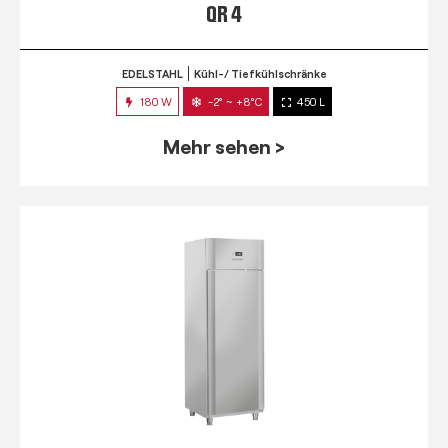
QR 4
EDELSTAHL
Kühl-/ Tiefkühlschränke
180 W
-2° ~ +8°C
450 L
Mehr sehen >