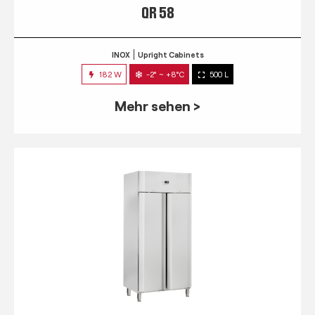
QR 58
INOX
Upright Cabinets
182 W
-2° ~ +8°C
500 L
Mehr sehen >