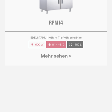
EDELSTAHL
Kühl-/ Tiefkühlschränke
600 W
0° ~ +8°C
1400 L
Mehr sehen >
RPG 7