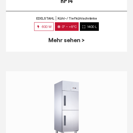
RP 14
EDELSTAHL
Kühl-/ Tiefkühlschränke
600 W
0° ~ +8°C
1400 L
Mehr sehen >
RPM 7