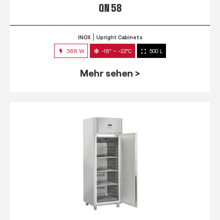
QN 58
INOX
Upright Cabinets
368 W
-18° ~ -22°C
500 L
Mehr sehen >