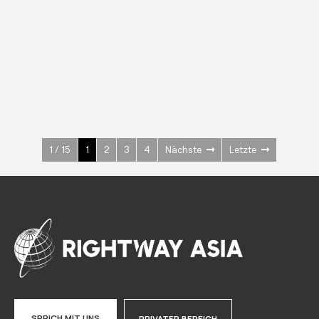
EDELSTAHL
Kühl-/ Tiefkühlschränke
600 W
+3° ~ +10°C
1400 L
Mehr sehen >
1 / 15
1
2
3
4
Nächste
Letzte
SPRICH MIT UNS
PRIVATER BEREICH