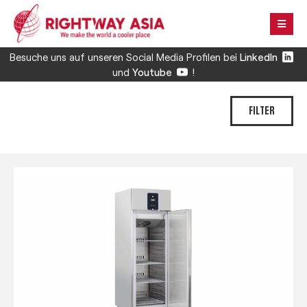
Besuche uns auf unseren Social Media Profilen bei
LinkedIn
und
Youtube
!
FILTER