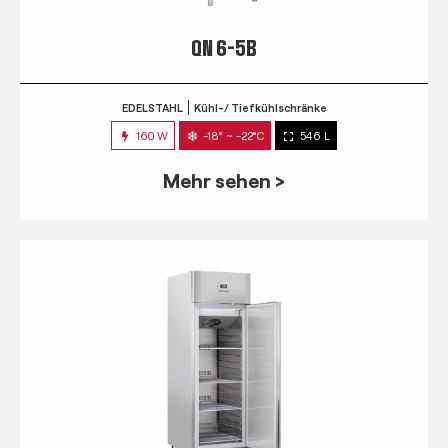
QN 6-5B
EDELSTAHL
Kühl-/ Tiefkühlschränke
160 W
-18° ~ -22°C
546 L
Mehr sehen >