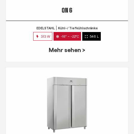
QN 6
EDELSTAHL
Kühl-/ Tiefkühlschränke
313 W
-18° ~ -22°C
546 L
Mehr sehen >