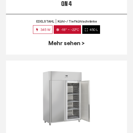
QN 4
EDELSTAHL
Kühl-/ Tiefkühlschränke
345 W
-18° ~ -22°C
450 L
Mehr sehen >