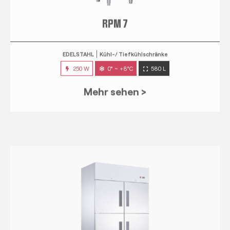
EDELSTAHL
Kühl-/ Tiefkühlschränke
250 W
0° ~ +8°C
580 L
Mehr sehen >
RPM 14