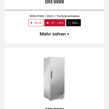
QRX 688V
EDELSTAHL
Kühl-/ Tiefkühlschränke
310 W
-2° ~ +8°C
600 L
Mehr sehen >