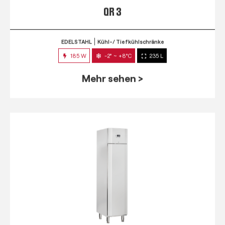
QR 3
EDELSTAHL
Kühl-/ Tiefkühlschränke
185 W
-2° ~ +8°C
235 L
Mehr sehen >