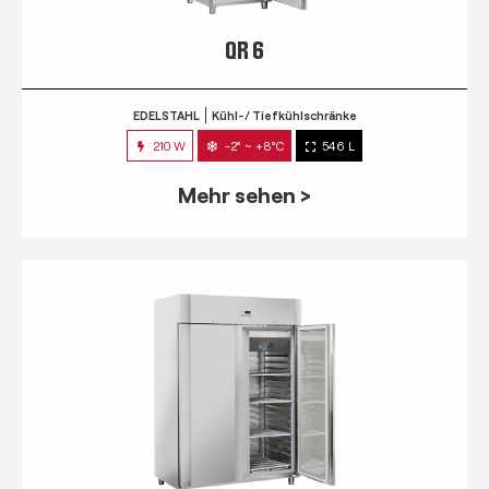
QR 6
EDELSTAHL
Kühl-/ Tiefkühlschränke
210 W
-2° ~ +8°C
546 L
Mehr sehen >