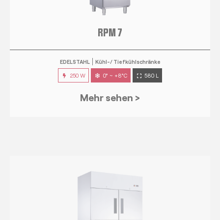
EDELSTAHL
Kühl-/ Tiefkühlschränke
250 W
0° ~ +8°C
580 L
Mehr sehen >
RPM 14