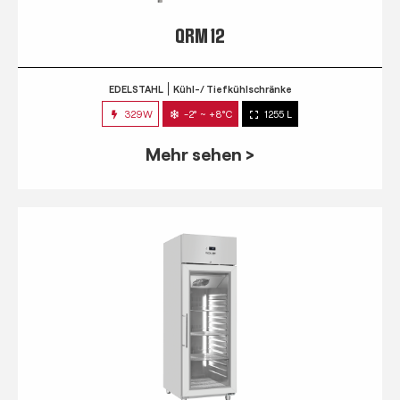
QRM 12
EDELSTAHL
Kühl-/ Tiefkühlschränke
329W
-2° ~ +8°C
1255 L
Mehr sehen >