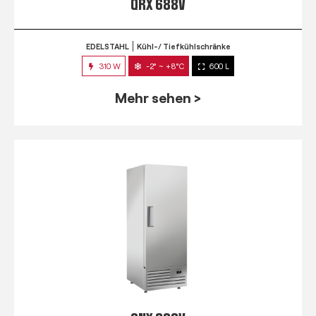
QRX 688V
EDELSTAHL
Kühl-/ Tiefkühlschränke
310 W
-2° ~ +8°C
600 L
Mehr sehen >