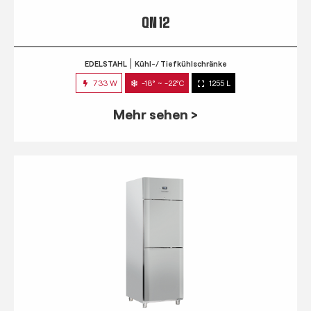
QN 12
EDELSTAHL
Kühl-/ Tiefkühlschränke
733 W
-18° ~ -22°C
1255 L
Mehr sehen >