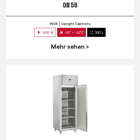
QN 58
INOX
Upright Cabinets
368 W
-18° ~ -22°C
500 L
Mehr sehen >