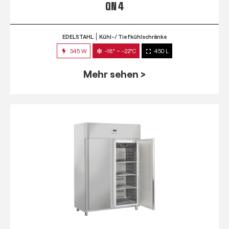
QN 4
EDELSTAHL
Kühl-/ Tiefkühlschränke
345 W
-18° ~ -22°C
450 L
Mehr sehen >