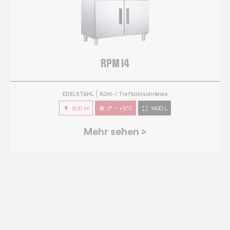
EDELSTAHL
Kühl-/ Tiefkühlschränke
600 W
0° ~ +8°C
1400 L
Mehr sehen >
RPG 7