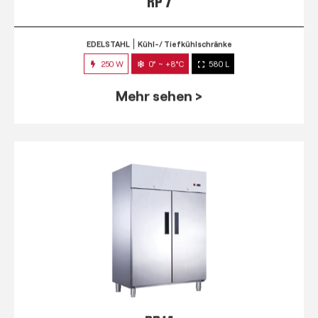
RP 7
EDELSTAHL
Kühl-/ Tiefkühlschränke
250 W
0° ~ +8°C
580 L
Mehr sehen >