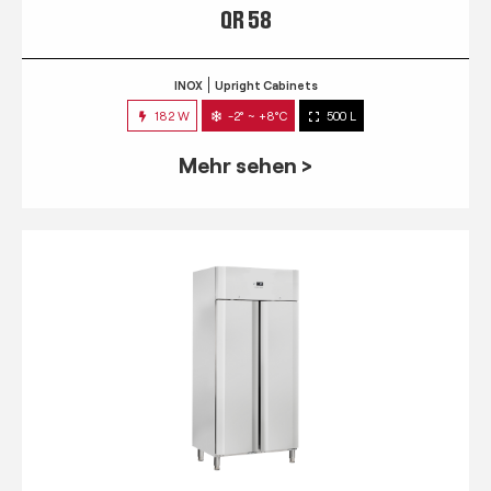
QR 58
INOX
Upright Cabinets
182 W
-2° ~ +8°C
500 L
Mehr sehen >