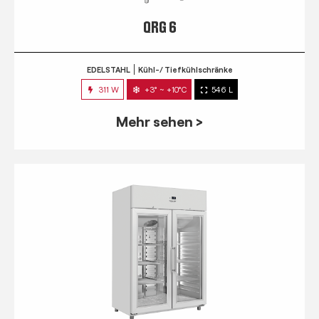
QRG 6
EDELSTAHL
Kühl-/ Tiefkühlschränke
311 W
+3° ~ +10°C
546 L
Mehr sehen >