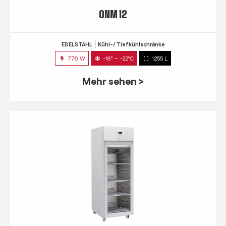
QNM 12
EDELSTAHL
Kühl-/ Tiefkühlschränke
776 W
-18° ~ -22°C
1255 L
Mehr sehen >