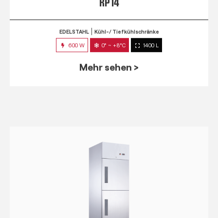
RP 14
EDELSTAHL
Kühl-/ Tiefkühlschränke
600 W
0° ~ +8°C
1400 L
Mehr sehen >
RPM 7