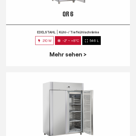
QR 6
EDELSTAHL
Kühl-/ Tiefkühlschränke
210 W
-2° ~ +8°C
546 L
Mehr sehen >