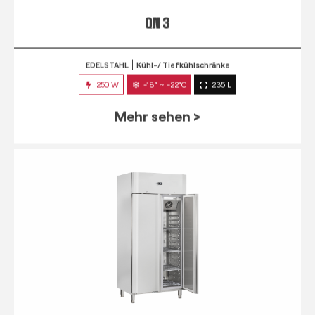
QN 3
EDELSTAHL
Kühl-/ Tiefkühlschränke
250 W
-18° ~ -22°C
235 L
Mehr sehen >