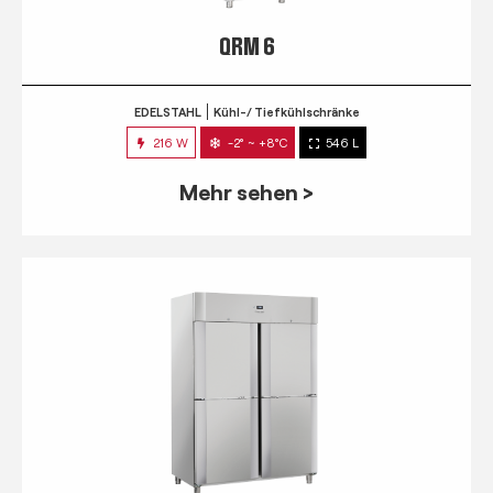
QRM 6
EDELSTAHL
Kühl-/ Tiefkühlschränke
216 W
-2° ~ +8°C
546 L
Mehr sehen >