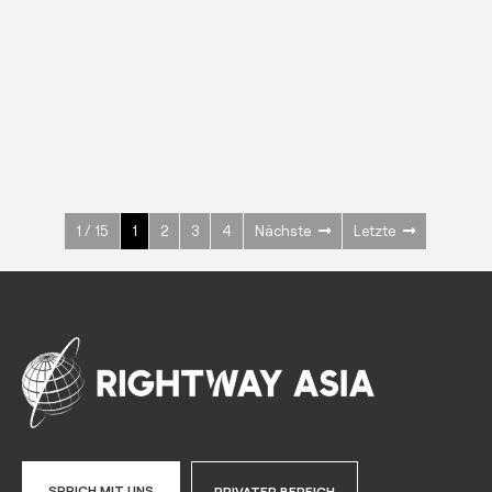
EDELSTAHL
Kühl-/ Tiefkühlschränke
600 W
+3° ~ +10°C
1400 L
Mehr sehen >
1 / 15
1
2
3
4
Nächste
Letzte
SPRICH MIT UNS
PRIVATER BEREICH