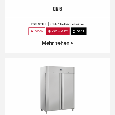
QN 6
EDELSTAHL
Kühl-/ Tiefkühlschränke
313 W
-18° ~ -22°C
546 L
Mehr sehen >