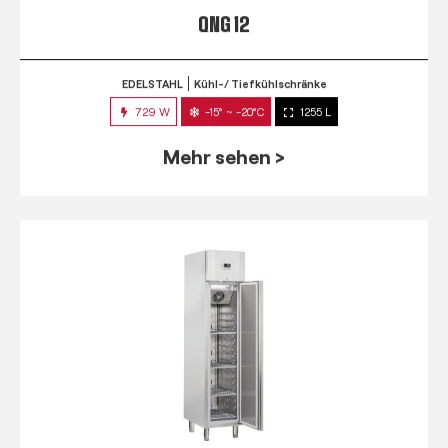
QNG 12
EDELSTAHL
Kühl-/ Tiefkühlschränke
729 W
-15° ~ -20°C
1255 L
Mehr sehen >