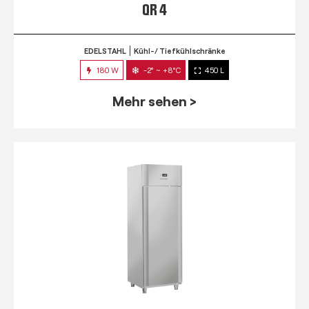
QR 4
EDELSTAHL
Kühl-/ Tiefkühlschränke
180 W
-2° ~ +8°C
450 L
Mehr sehen >