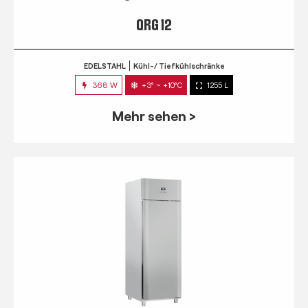
QRG 12
EDELSTAHL
Kühl-/ Tiefkühlschränke
368 W
+3° ~ +10°C
1255 L
Mehr sehen >