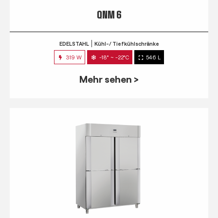
QNM 6
EDELSTAHL
Kühl-/ Tiefkühlschränke
319 W
-18° ~ -22°C
546 L
Mehr sehen >