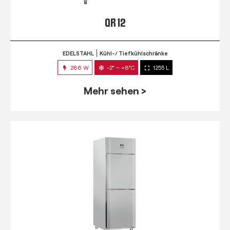
QR 12
EDELSTAHL
Kühl-/ Tiefkühlschränke
286 W
-2° ~ +8°C
1255 L
Mehr sehen >