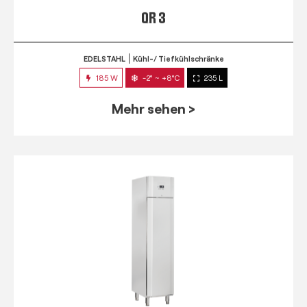
QR 3
EDELSTAHL
Kühl-/ Tiefkühlschränke
185 W
-2° ~ +8°C
235 L
Mehr sehen >