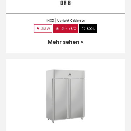
QR 8
INOX
Upright Cabinets
212 W
-2° ~ +8°C
800 L
Mehr sehen >