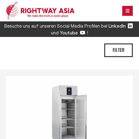
Besuche uns auf unseren Social Media Profilen bei
LinkedIn
und
Youtube
!
FILTER