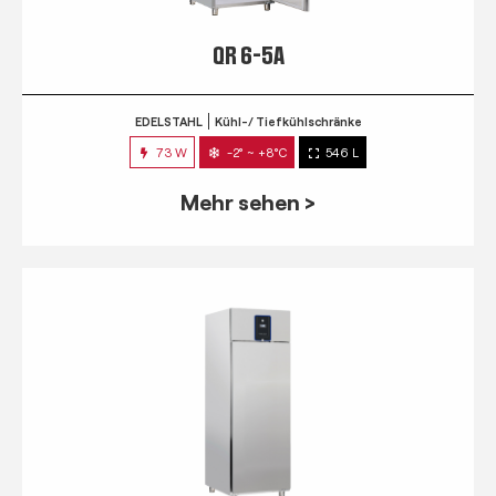
QR 6-5A
EDELSTAHL
Kühl-/ Tiefkühlschränke
73 W
-2° ~ +8°C
546 L
Mehr sehen >