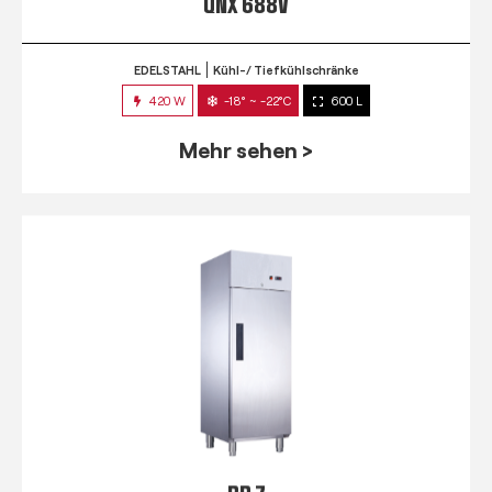
QNX 688V
EDELSTAHL
Kühl-/ Tiefkühlschränke
420 W
-18° ~ -22°C
600 L
Mehr sehen >