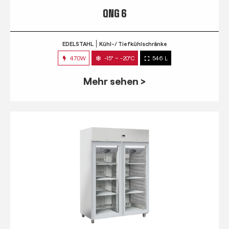
QNG 6
EDELSTAHL
Kühl-/ Tiefkühlschränke
470W
-15° ~ -20°C
546 L
Mehr sehen >