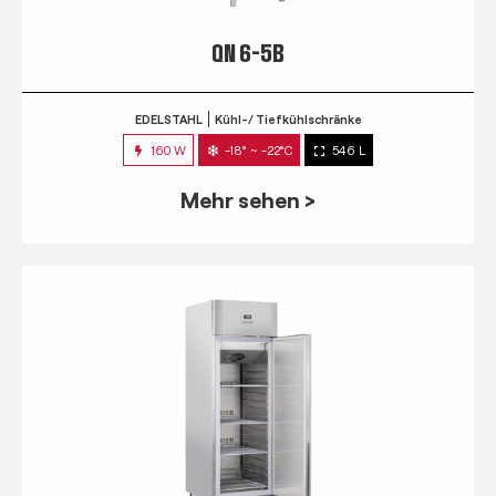
QN 6-5B
EDELSTAHL
Kühl-/ Tiefkühlschränke
160 W
-18° ~ -22°C
546 L
Mehr sehen >