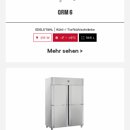
QRM 6
EDELSTAHL
Kühl-/ Tiefkühlschränke
216 W
-2° ~ +8°C
546 L
Mehr sehen >