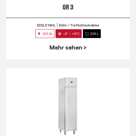
QR 3
EDELSTAHL
Kühl-/ Tiefkühlschränke
185 W
-2° ~ +8°C
235 L
Mehr sehen >