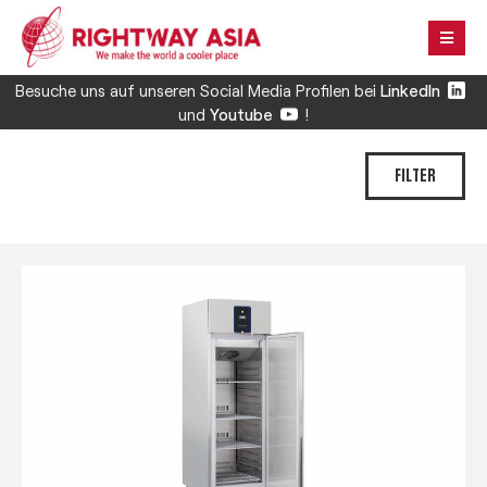
Besuche uns auf unseren Social Media Profilen bei
LinkedIn
und
Youtube
!
FILTER