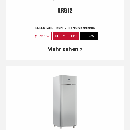
QRG 12
EDELSTAHL
Kühl-/ Tiefkühlschränke
368 W
+3° ~ +10°C
1255 L
Mehr sehen >