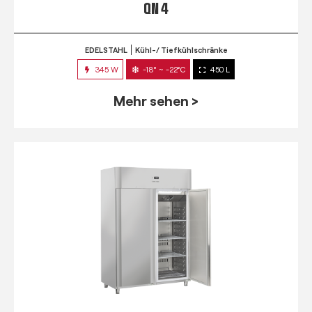
QN 4
EDELSTAHL
Kühl-/ Tiefkühlschränke
345 W
-18° ~ -22°C
450 L
Mehr sehen >