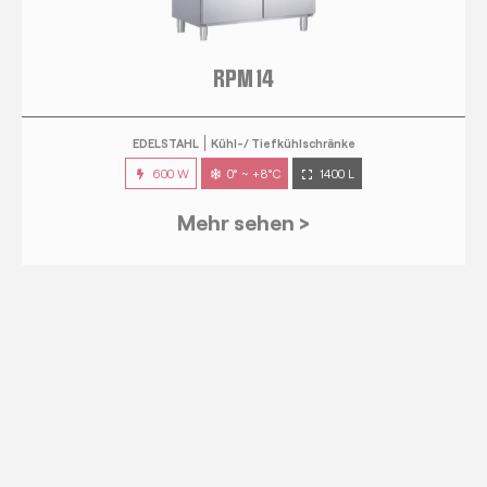
EDELSTAHL
Kühl-/ Tiefkühlschränke
600 W
0° ~ +8°C
1400 L
Mehr sehen >
RPG 7