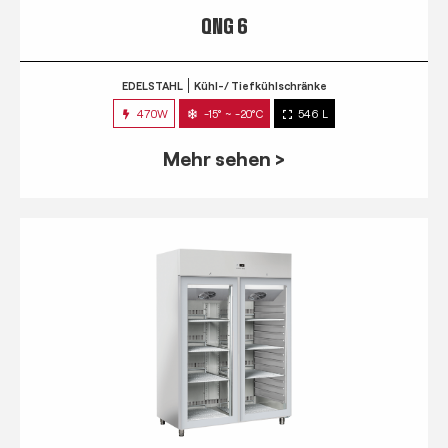
QNG 6
EDELSTAHL
Kühl-/ Tiefkühlschränke
470W
-15° ~ -20°C
546 L
Mehr sehen >