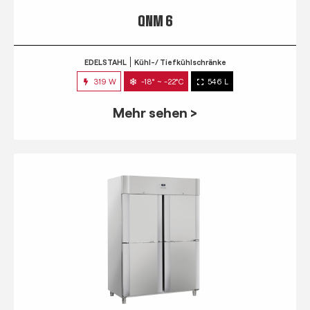
QNM 6
EDELSTAHL
Kühl-/ Tiefkühlschränke
319 W
-18° ~ -22°C
546 L
Mehr sehen >