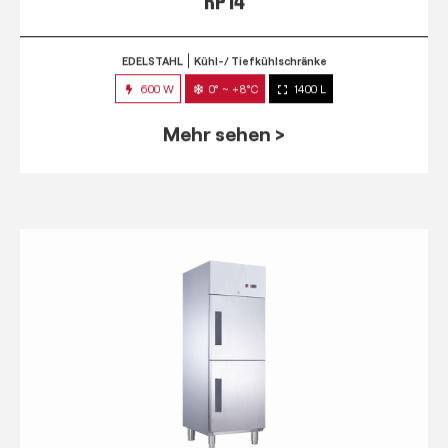
RP 14
EDELSTAHL
Kühl-/ Tiefkühlschränke
600 W
0° ~ +8°C
1400 L
Mehr sehen >
RPM 7