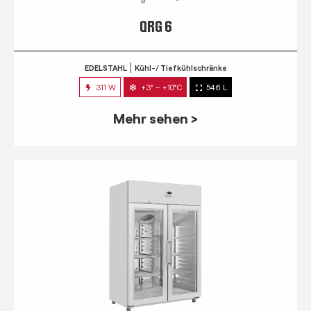
QRG 6
EDELSTAHL
Kühl-/ Tiefkühlschränke
311 W
+3° ~ +10°C
546 L
Mehr sehen >