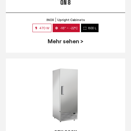
QN 8
INOX
Upright Cabinets
470 W
-18° ~ -22°C
800 L
Mehr sehen >