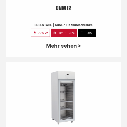
QNM 12
EDELSTAHL
Kühl-/ Tiefkühlschränke
776 W
-18° ~ -22°C
1255 L
Mehr sehen >