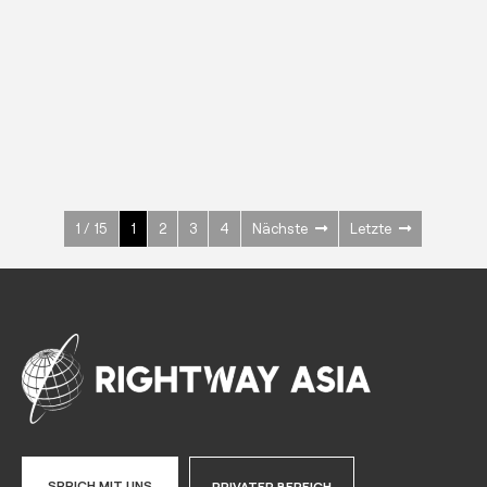
EDELSTAHL
Kühl-/ Tiefkühlschränke
600 W
+3° ~ +10°C
1400 L
Mehr sehen >
1 / 15
1
2
3
4
Nächste
Letzte
SPRICH MIT UNS
PRIVATER BEREICH