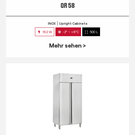
QR 58
INOX
Upright Cabinets
182 W
-2° ~ +8°C
500 L
Mehr sehen >