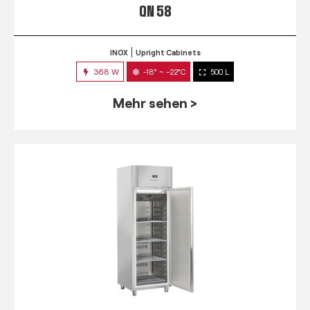
QN 58
INOX
Upright Cabinets
368 W
-18° ~ -22°C
500 L
Mehr sehen >