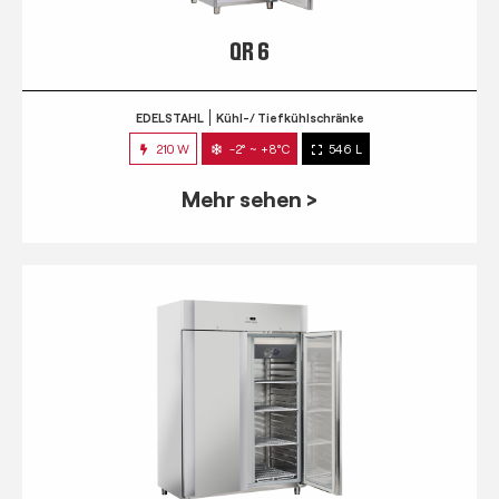
QR 6
EDELSTAHL
Kühl-/ Tiefkühlschränke
210 W
-2° ~ +8°C
546 L
Mehr sehen >