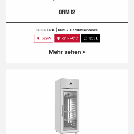
QRM 12
EDELSTAHL
Kühl-/ Tiefkühlschränke
329W
-2° ~ +8°C
1255 L
Mehr sehen >