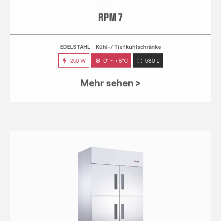
EDELSTAHL
Kühl-/ Tiefkühlschränke
250 W
0° ~ +8°C
580 L
Mehr sehen >
RPM 14