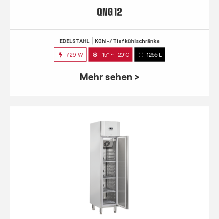
QNG 12
EDELSTAHL
Kühl-/ Tiefkühlschränke
729 W
-15° ~ -20°C
1255 L
Mehr sehen >