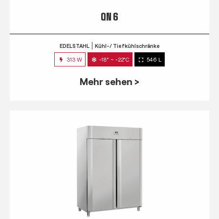
QN 6
EDELSTAHL
Kühl-/ Tiefkühlschränke
313 W
-18° ~ -22°C
546 L
Mehr sehen >