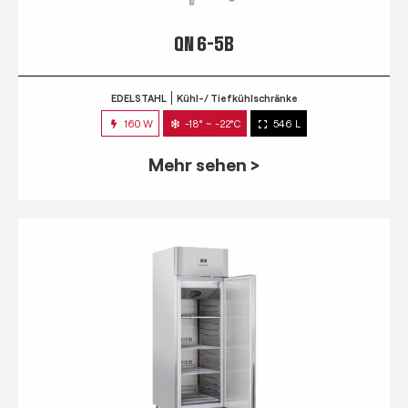
QN 6-5B
EDELSTAHL
Kühl-/ Tiefkühlschränke
160 W
-18° ~ -22°C
546 L
Mehr sehen >