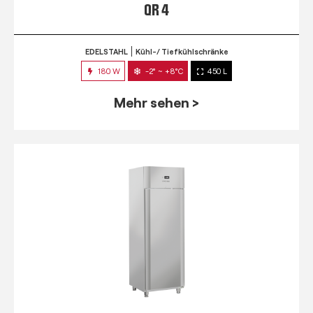
QR 4
EDELSTAHL
Kühl-/ Tiefkühlschränke
180 W
-2° ~ +8°C
450 L
Mehr sehen >