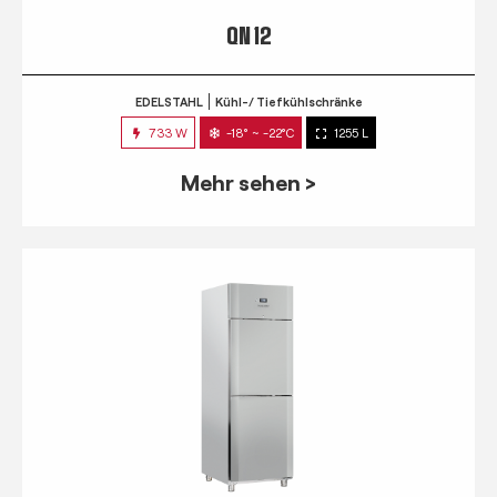
QN 12
EDELSTAHL
Kühl-/ Tiefkühlschränke
733 W
-18° ~ -22°C
1255 L
Mehr sehen >