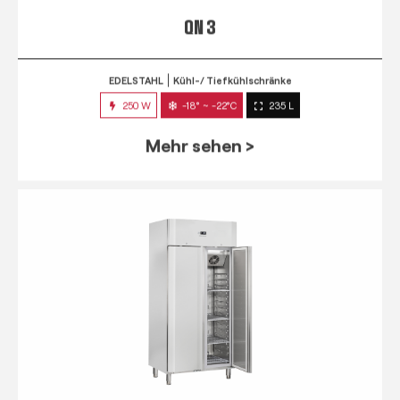
QN 3
EDELSTAHL
Kühl-/ Tiefkühlschränke
250 W
-18° ~ -22°C
235 L
Mehr sehen >