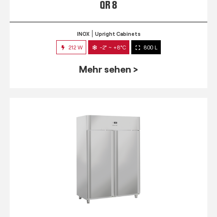
QR 8
INOX
Upright Cabinets
212 W
-2° ~ +8°C
800 L
Mehr sehen >