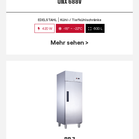
QNX 688V
EDELSTAHL
Kühl-/ Tiefkühlschränke
420 W
-18° ~ -22°C
600 L
Mehr sehen >