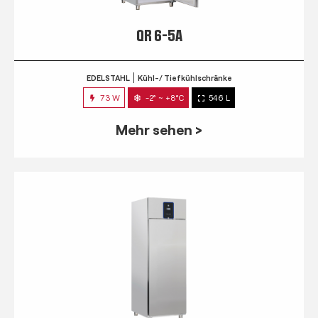
QR 6-5A
EDELSTAHL
Kühl-/ Tiefkühlschränke
73 W
-2° ~ +8°C
546 L
Mehr sehen >