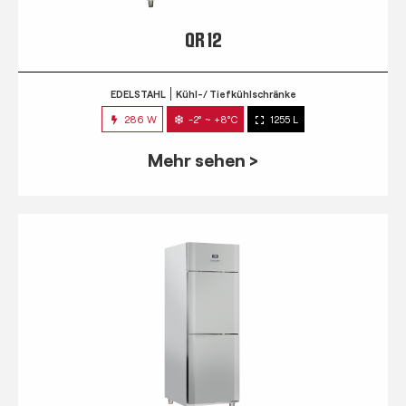
QR 12
EDELSTAHL
Kühl-/ Tiefkühlschränke
286 W
-2° ~ +8°C
1255 L
Mehr sehen >