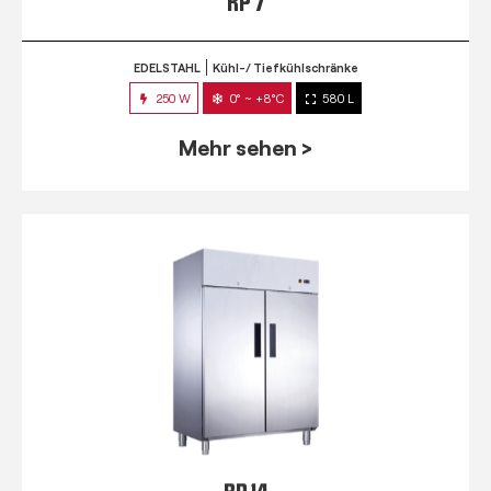
RP 7
EDELSTAHL
Kühl-/ Tiefkühlschränke
250 W
0° ~ +8°C
580 L
Mehr sehen >