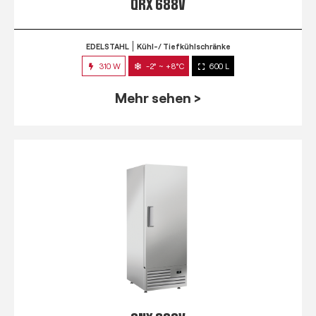
QRX 688V
EDELSTAHL
Kühl-/ Tiefkühlschränke
310 W
-2° ~ +8°C
600 L
Mehr sehen >