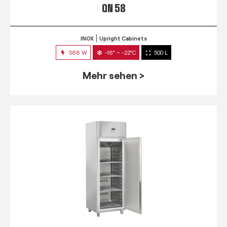
QN 58
INOX
Upright Cabinets
368 W
-18° ~ -22°C
500 L
Mehr sehen >