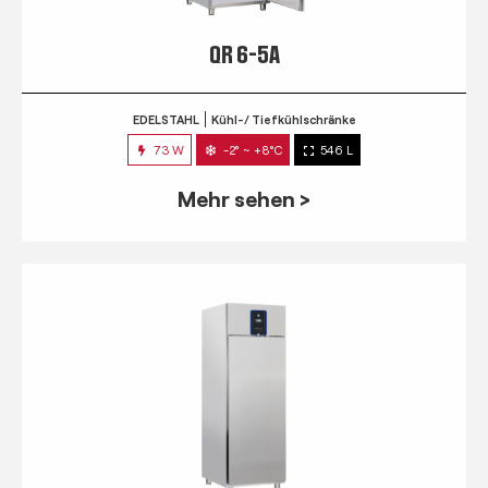
QR 6-5A
EDELSTAHL
Kühl-/ Tiefkühlschränke
73 W
-2° ~ +8°C
546 L
Mehr sehen >