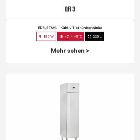
QR 3
EDELSTAHL
Kühl-/ Tiefkühlschränke
185 W
-2° ~ +8°C
235 L
Mehr sehen >