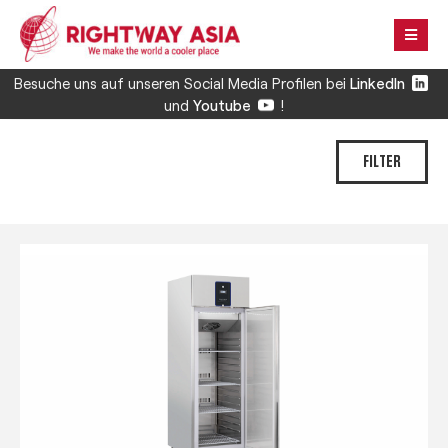
Besuche uns auf unseren Social Media Profilen bei
LinkedIn
und
Youtube
!
FILTER