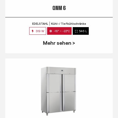
QNM 6
EDELSTAHL
Kühl-/ Tiefkühlschränke
319 W
-18° ~ -22°C
546 L
Mehr sehen >