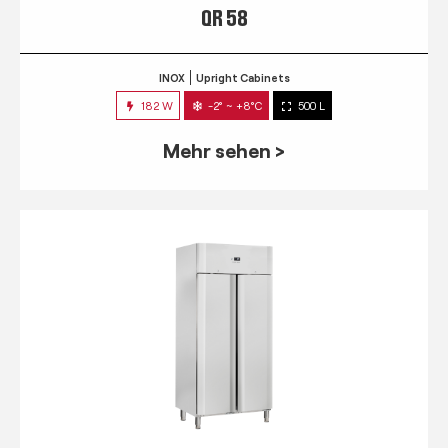
QR 58
INOX
Upright Cabinets
182 W
-2° ~ +8°C
500 L
Mehr sehen >