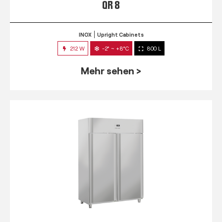
QR 8
INOX
Upright Cabinets
212 W
-2° ~ +8°C
800 L
Mehr sehen >