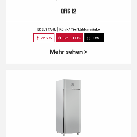
QRG 12
EDELSTAHL
Kühl-/ Tiefkühlschränke
368 W
+3° ~ +10°C
1255 L
Mehr sehen >