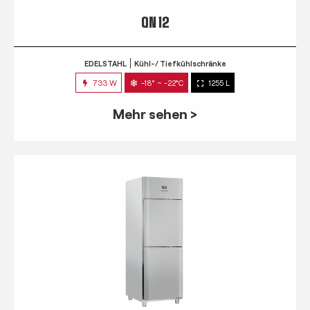
QN 12
EDELSTAHL
Kühl-/ Tiefkühlschränke
733 W
-18° ~ -22°C
1255 L
Mehr sehen >