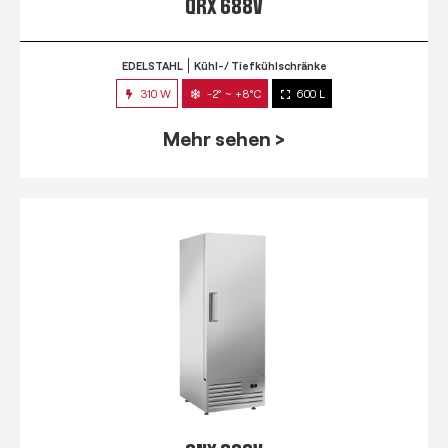
QRX 688V
EDELSTAHL
Kühl-/ Tiefkühlschränke
310 W
-2° ~ +8°C
600 L
Mehr sehen >