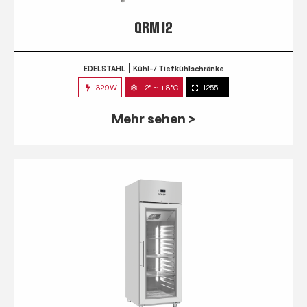
QRM 12
EDELSTAHL
Kühl-/ Tiefkühlschränke
329W
-2° ~ +8°C
1255 L
Mehr sehen >