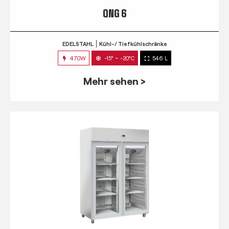
QNG 6
EDELSTAHL
Kühl-/ Tiefkühlschränke
470W
-15° ~ -20°C
546 L
Mehr sehen >