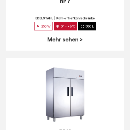
RP 7
EDELSTAHL
Kühl-/ Tiefkühlschränke
250 W
0° ~ +8°C
580 L
Mehr sehen >