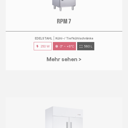
EDELSTAHL
Kühl-/ Tiefkühlschränke
250 W
0° ~ +8°C
580 L
Mehr sehen >
RPM 14