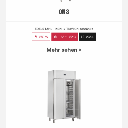
QN 3
EDELSTAHL
Kühl-/ Tiefkühlschränke
250 W
-18° ~ -22°C
235 L
Mehr sehen >