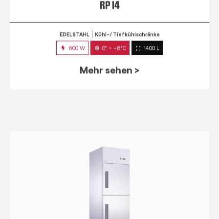
RP 14
EDELSTAHL
Kühl-/ Tiefkühlschränke
600 W
0° ~ +8°C
1400 L
Mehr sehen >
RPM 7