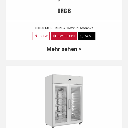
QRG 6
EDELSTAHL
Kühl-/ Tiefkühlschränke
311 W
+3° ~ +10°C
546 L
Mehr sehen >