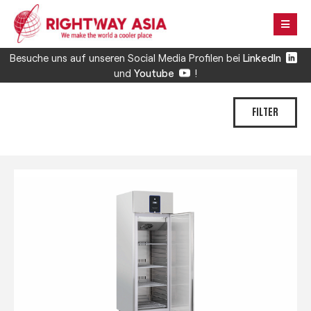
Besuche uns auf unseren Social Media Profilen bei
LinkedIn
und
Youtube
!
FILTER