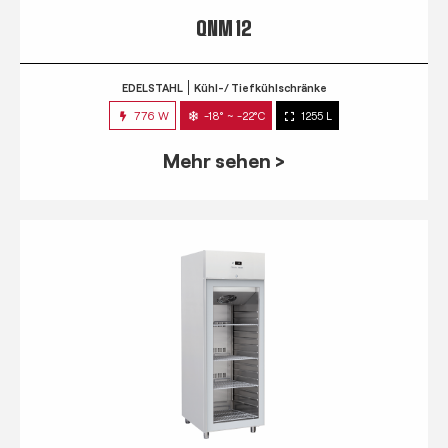
QNM 12
EDELSTAHL
Kühl-/ Tiefkühlschränke
776 W
-18° ~ -22°C
1255 L
Mehr sehen >