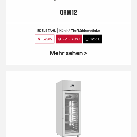
QRM 12
EDELSTAHL
Kühl-/ Tiefkühlschränke
329W
-2° ~ +8°C
1255 L
Mehr sehen >