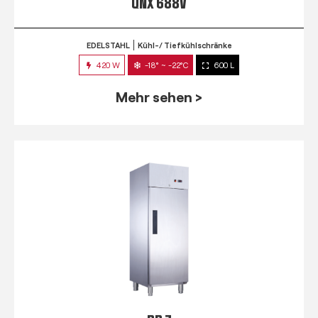
QNX 688V
EDELSTAHL
Kühl-/ Tiefkühlschränke
420 W
-18° ~ -22°C
600 L
Mehr sehen >