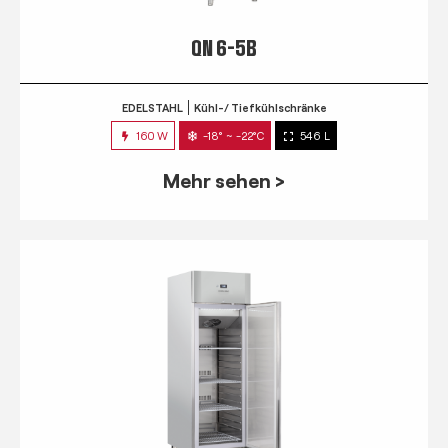
QN 6-5B
EDELSTAHL
Kühl-/ Tiefkühlschränke
160 W
-18° ~ -22°C
546 L
Mehr sehen >