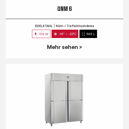
QNM 6
EDELSTAHL
Kühl-/ Tiefkühlschränke
319 W
-18° ~ -22°C
546 L
Mehr sehen >