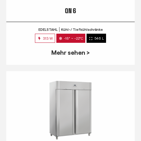
QN 6
EDELSTAHL
Kühl-/ Tiefkühlschränke
313 W
-18° ~ -22°C
546 L
Mehr sehen >