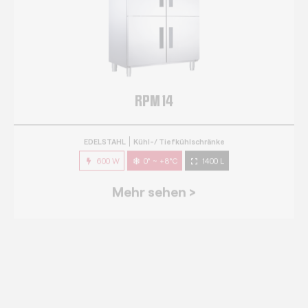
EDELSTAHL
Kühl-/ Tiefkühlschränke
600 W
0° ~ +8°C
1400 L
Mehr sehen >
RPG 7