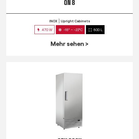
QN 8
INOX
Upright Cabinets
470 W
-18° ~ -22°C
800 L
Mehr sehen >