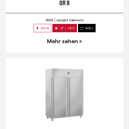
QR 8
INOX
Upright Cabinets
212 W
-2° ~ +8°C
800 L
Mehr sehen >