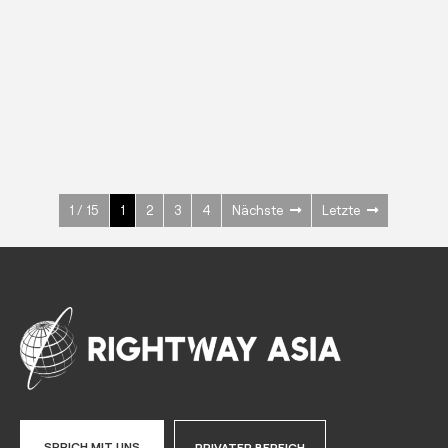
EDELSTAHL
Kühl-/ Tiefkühlschränke
600 W
+3° ~ +10°C
1400 L
Mehr sehen >
1 / 15
1
2
3
4
Nächste
Letzte
SPRICH MIT UNS
PRIVATER BEREICH