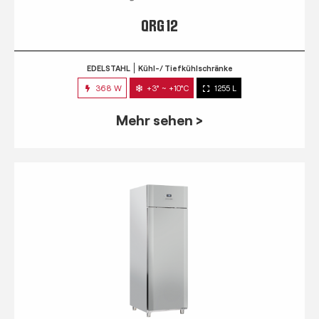
QRG 12
EDELSTAHL
Kühl-/ Tiefkühlschränke
368 W
+3° ~ +10°C
1255 L
Mehr sehen >