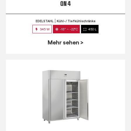
QN 4
EDELSTAHL
Kühl-/ Tiefkühlschränke
345 W
-18° ~ -22°C
450 L
Mehr sehen >