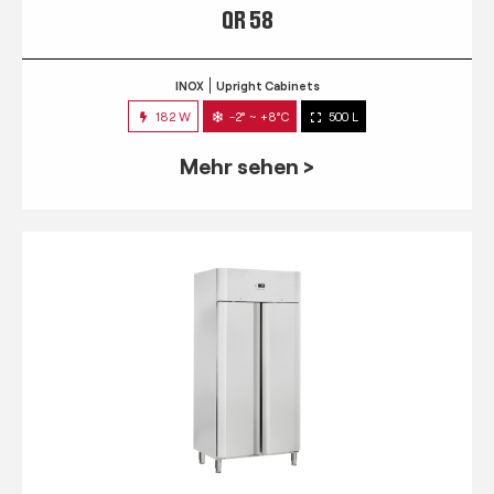
QR 58
INOX
Upright Cabinets
182 W
-2° ~ +8°C
500 L
Mehr sehen >