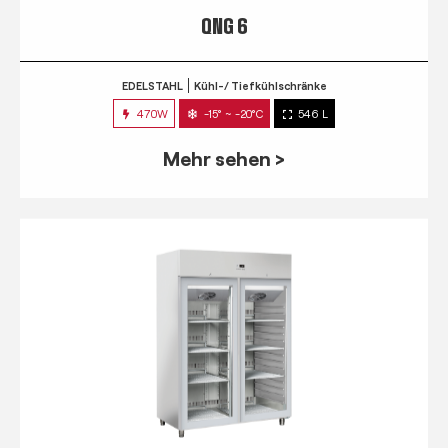
QNG 6
EDELSTAHL
Kühl-/ Tiefkühlschränke
470W
-15° ~ -20°C
546 L
Mehr sehen >