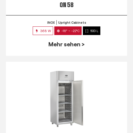
QN 58
INOX
Upright Cabinets
368 W
-18° ~ -22°C
500 L
Mehr sehen >