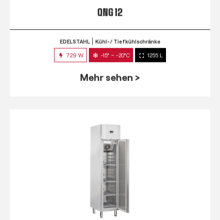
QNG 12
EDELSTAHL
Kühl-/ Tiefkühlschränke
729 W
-15° ~ -20°C
1255 L
Mehr sehen >