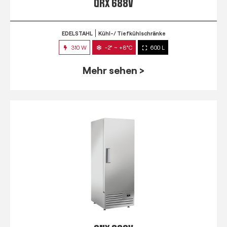
QRX 688V
EDELSTAHL
Kühl-/ Tiefkühlschränke
310 W
-2° ~ +8°C
600 L
Mehr sehen >