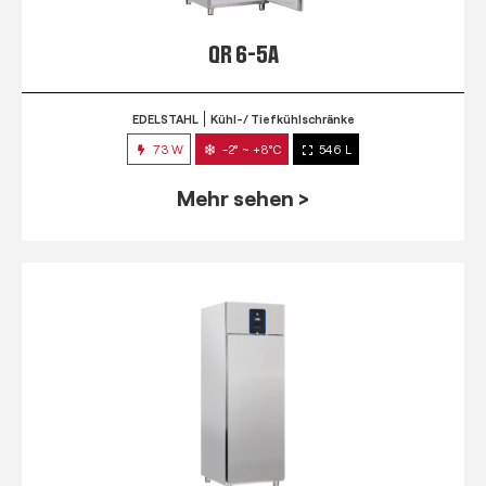
QR 6-5A
EDELSTAHL
Kühl-/ Tiefkühlschränke
73 W
-2° ~ +8°C
546 L
Mehr sehen >