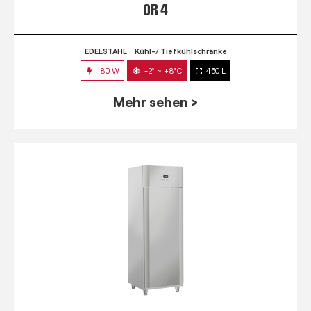
QR 4
EDELSTAHL
Kühl-/ Tiefkühlschränke
180 W
-2° ~ +8°C
450 L
Mehr sehen >