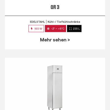
QR 3
EDELSTAHL
Kühl-/ Tiefkühlschränke
185 W
-2° ~ +8°C
235 L
Mehr sehen >