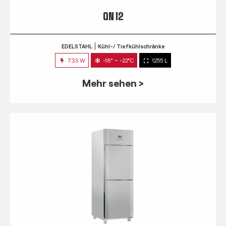
QN 12
EDELSTAHL
Kühl-/ Tiefkühlschränke
733 W
-18° ~ -22°C
1255 L
Mehr sehen >