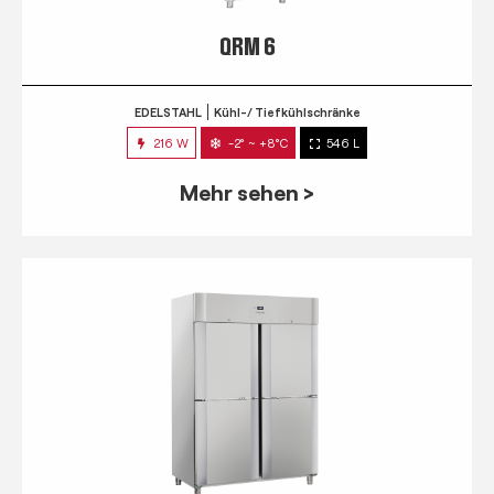
QRM 6
EDELSTAHL
Kühl-/ Tiefkühlschränke
216 W
-2° ~ +8°C
546 L
Mehr sehen >