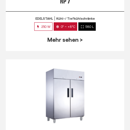
RP 7
EDELSTAHL
Kühl-/ Tiefkühlschränke
250 W
0° ~ +8°C
580 L
Mehr sehen >