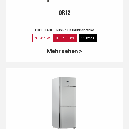
QR 12
EDELSTAHL
Kühl-/ Tiefkühlschränke
286 W
-2° ~ +8°C
1255 L
Mehr sehen >