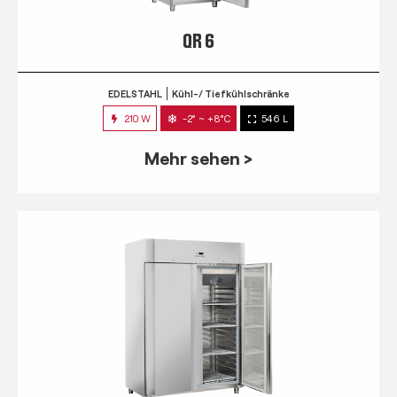
QR 6
EDELSTAHL
Kühl-/ Tiefkühlschränke
210 W
-2° ~ +8°C
546 L
Mehr sehen >