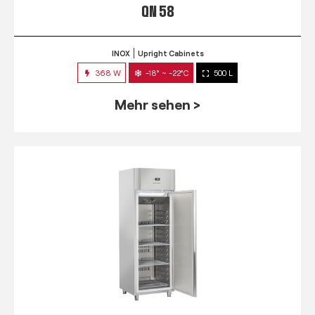
QN 58
INOX
Upright Cabinets
368 W
-18° ~ -22°C
500 L
Mehr sehen >