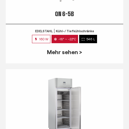
QN 6-5B
EDELSTAHL
Kühl-/ Tiefkühlschränke
160 W
-18° ~ -22°C
546 L
Mehr sehen >