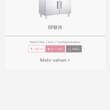
EDELSTAHL
Kühl-/ Tiefkühlschränke
600 W
0° ~ +8°C
1400 L
Mehr sehen >
RPG 7