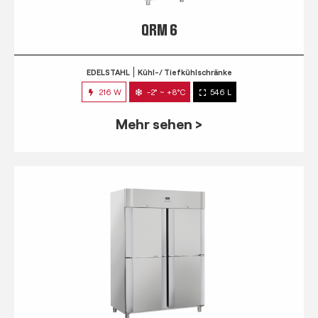
QRM 6
EDELSTAHL
Kühl-/ Tiefkühlschränke
216 W
-2° ~ +8°C
546 L
Mehr sehen >