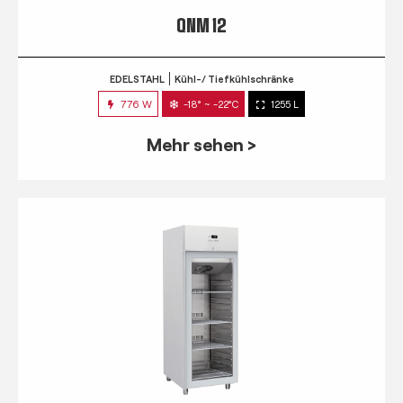
QNM 12
EDELSTAHL
Kühl-/ Tiefkühlschränke
776 W
-18° ~ -22°C
1255 L
Mehr sehen >