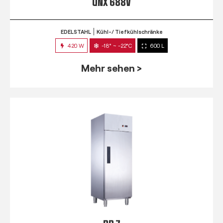
QNX 688V
EDELSTAHL
Kühl-/ Tiefkühlschränke
420 W
-18° ~ -22°C
600 L
Mehr sehen >