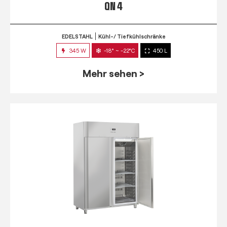
QN 4
EDELSTAHL
Kühl-/ Tiefkühlschränke
345 W
-18° ~ -22°C
450 L
Mehr sehen >