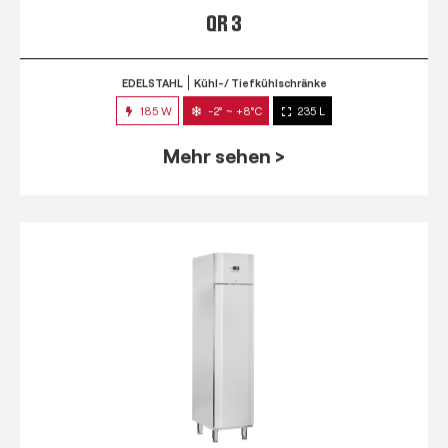
QR 3
EDELSTAHL
Kühl-/ Tiefkühlschränke
185 W
-2° ~ +8°C
235 L
Mehr sehen >