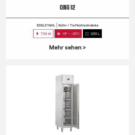
QNG 12
EDELSTAHL
Kühl-/ Tiefkühlschränke
729 W
-15° ~ -20°C
1255 L
Mehr sehen >