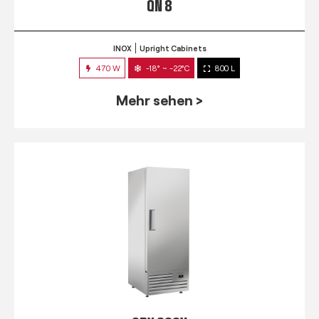
QN 8
INOX
Upright Cabinets
470 W
-18° ~ -22°C
800 L
Mehr sehen >