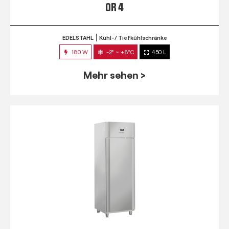
QR 4
EDELSTAHL
Kühl-/ Tiefkühlschränke
180 W
-2° ~ +8°C
450 L
Mehr sehen >