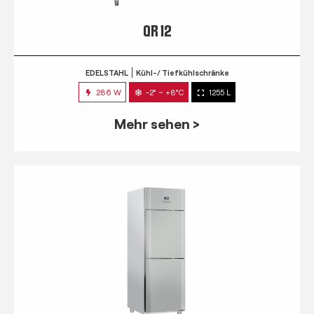
QR 12
EDELSTAHL
Kühl-/ Tiefkühlschränke
286 W
-2° ~ +8°C
1255 L
Mehr sehen >