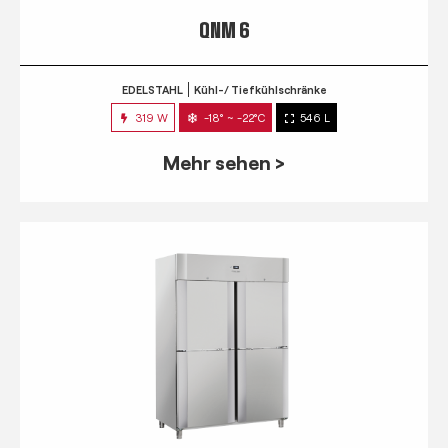
QNM 6
EDELSTAHL
Kühl-/ Tiefkühlschränke
319 W
-18° ~ -22°C
546 L
Mehr sehen >