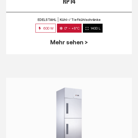
RP 14
EDELSTAHL
Kühl-/ Tiefkühlschränke
600 W
0° ~ +8°C
1400 L
Mehr sehen >
RPM 7