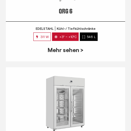
QRG 6
EDELSTAHL
Kühl-/ Tiefkühlschränke
311 W
+3° ~ +10°C
546 L
Mehr sehen >