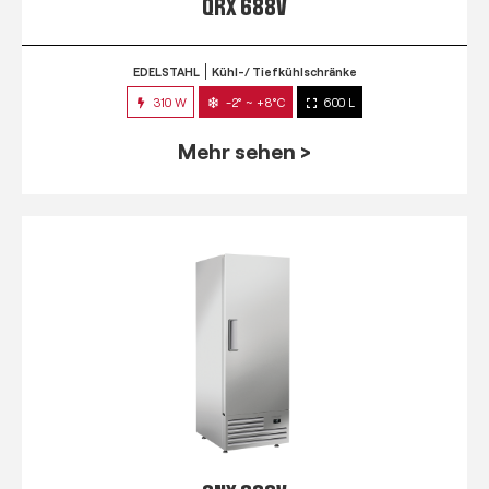
QRX 688V
EDELSTAHL
Kühl-/ Tiefkühlschränke
310 W
-2° ~ +8°C
600 L
Mehr sehen >