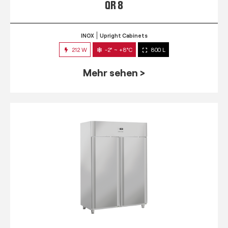
QR 8
INOX
Upright Cabinets
212 W
-2° ~ +8°C
800 L
Mehr sehen >