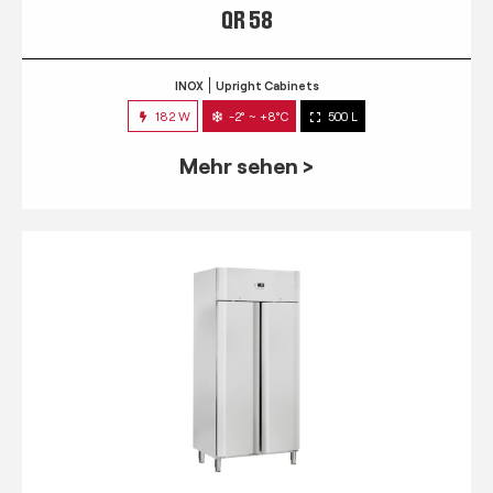
QR 58
INOX
Upright Cabinets
182 W
-2° ~ +8°C
500 L
Mehr sehen >