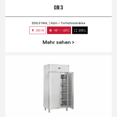
QN 3
EDELSTAHL
Kühl-/ Tiefkühlschränke
250 W
-18° ~ -22°C
235 L
Mehr sehen >