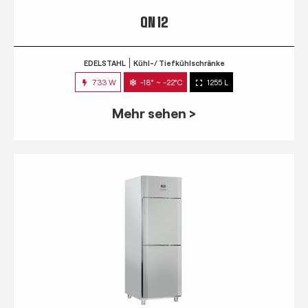
QN 12
EDELSTAHL
Kühl-/ Tiefkühlschränke
733 W
-18° ~ -22°C
1255 L
Mehr sehen >