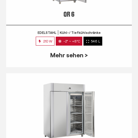
QR 6
EDELSTAHL
Kühl-/ Tiefkühlschränke
210 W
-2° ~ +8°C
546 L
Mehr sehen >