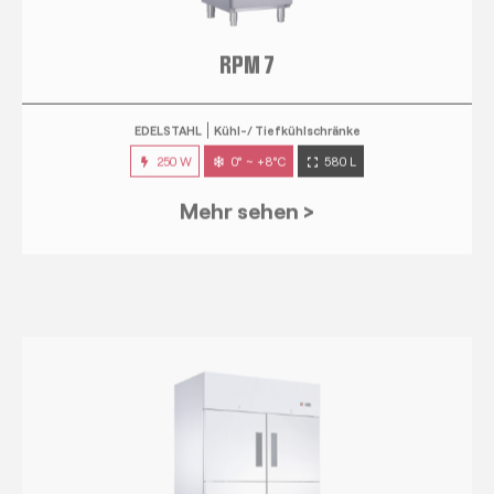
EDELSTAHL
Kühl-/ Tiefkühlschränke
250 W
0° ~ +8°C
580 L
Mehr sehen >
RPM 14