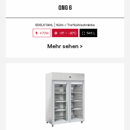
QNG 6
EDELSTAHL
Kühl-/ Tiefkühlschränke
470W
-15° ~ -20°C
546 L
Mehr sehen >