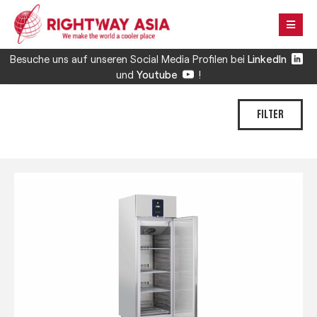
Besuche uns auf unseren Social Media Profilen bei
LinkedIn
und
Youtube
!
FILTER