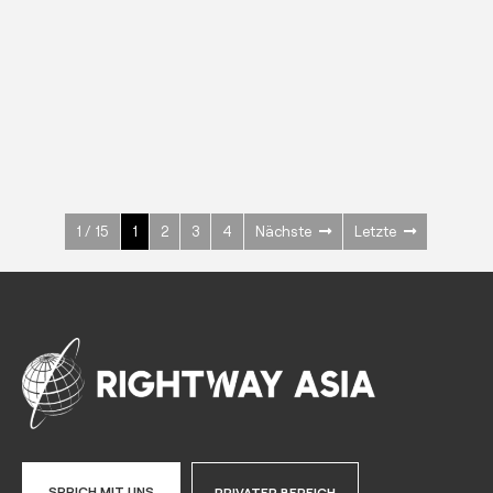
EDELSTAHL
Kühl-/ Tiefkühlschränke
600 W
+3° ~ +10°C
1400 L
Mehr sehen >
1 / 15
1
2
3
4
Nächste
Letzte
SPRICH MIT UNS
PRIVATER BEREICH