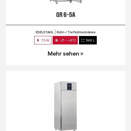
QR 6-5A
EDELSTAHL
Kühl-/ Tiefkühlschränke
73 W
-2° ~ +8°C
546 L
Mehr sehen >