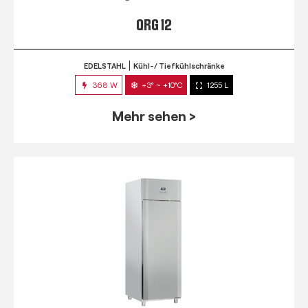
QRG 12
EDELSTAHL
Kühl-/ Tiefkühlschränke
368 W
+3° ~ +10°C
1255 L
Mehr sehen >