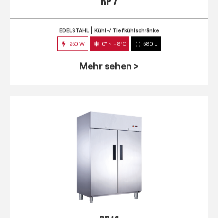
RP 7
EDELSTAHL
Kühl-/ Tiefkühlschränke
250 W
0° ~ +8°C
580 L
Mehr sehen >