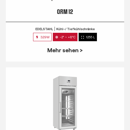
QRM 12
EDELSTAHL
Kühl-/ Tiefkühlschränke
329W
-2° ~ +8°C
1255 L
Mehr sehen >