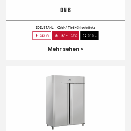
QN 6
EDELSTAHL
Kühl-/ Tiefkühlschränke
313 W
-18° ~ -22°C
546 L
Mehr sehen >